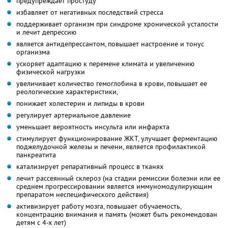
предупреждает простуду
избавляет от негативных последствий стресса
поддерживает организм при синдроме хронической усталости
и лечит депрессию
является антидепрессантом, повышает настроение и тонус
организма
ускоряет адаптацию к перемене климата и увеличению
физической нагрузки
увеличивает количество гемоглобина в крови, повышает ее
реологические характеристики,
понижает холестерин и липиды в крови
регулирует артериальное давление
уменьшает вероятность инсульта или инфаркта
стимулирует функционирование ЖКТ, улучшает ферментацию
поджелудочной железы и печени, является профилактикой
панкреатита
катализирует репаративный процесс в тканях
лечит рассеянный склероз (на стадии ремиссии болезни или ее
среднем прогрессировании является иммуномодулирующим
препаратом неспецифического действия)
активизирует работу мозга, повышает обучаемость,
концентрацию внимания и память (может быть рекомендован
детям с 4-х лет)