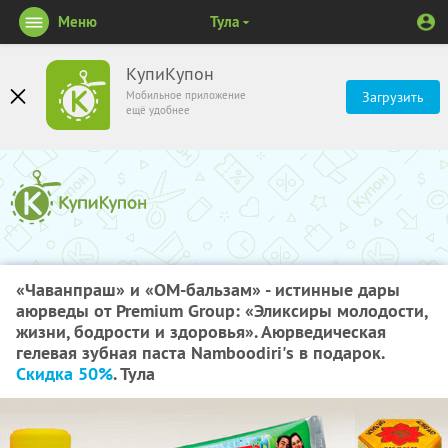
Меню
Тула
КупиКупон
Мобильное приложение
Загрузить
ещё удобнее
«Чаванпраш» и «ОМ-бальзам» - истинные дары
аюрведы от Premium Group: «Эликсиры молодости,
жизни, бодрости и здоровья». Аюрведическая
гелевая зубная паста Namboodiri's в подарок.
Скидка 50%
. Тула