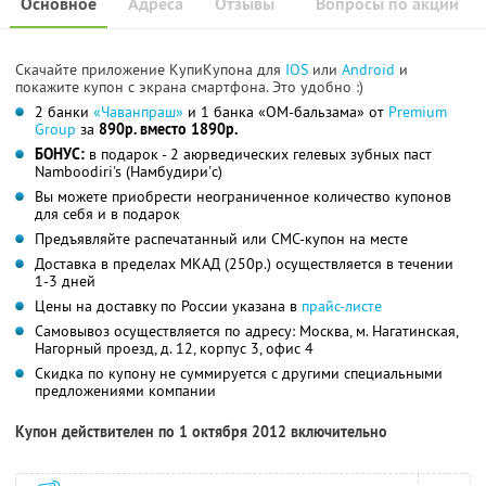
Основное
Адреса
Отзывы
Вопросы по акции
Скачайте приложение КупиКупона для
IOS
или
Android
и
покажите купон с экрана смартфона. Это удобно :)
2 банки
«Чаванпраш»
и 1 банка «ОМ-бальзама» от
Premium
Group
за
890р. вместо 1890р.
БОНУС:
в подарок - 2 аюрведических гелевых зубных паст
Namboodiri's (Намбудири'c)
Вы можете приобрести неограниченное количество купонов
для себя и в подарок
Предъявляйте распечатанный или СМС-купон на месте
Доставка в пределах МКАД (250р.) осуществляется в течении
1-3 дней
Цены на доставку по России указана в
прайс-листе
Самовывоз осуществляется по адресу: Москва, м. Нагатинская,
Нагорный проезд, д. 12, корпус 3, офис 4
Скидка по купону не суммируется с другими специальными
предложениями компании
Купон действителен по 1 октября 2012 включительно