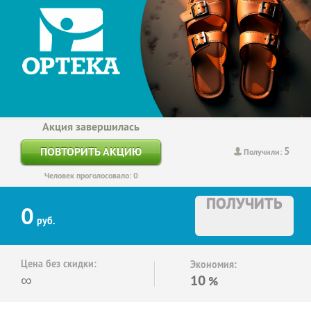
Акция завершилась
5
ПОВТОРИТЬ АКЦИЮ
Получили:
Человек проголосовало: 0
ПОЛУЧИТЬ
0
руб.
Цена без скидки:
Экономия:
∞
10
%