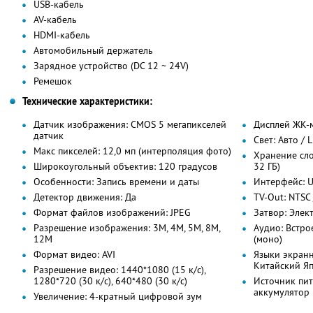
USB-кабель
AV-кабель
HDMI-кабель
Автомобильный держатель
Зарядное устройство (DC 12 ~ 24V)
Ремешок
Технические характеристики:
Датчик изображения: CMOS 5 мегапикселей
Дисплей ЖК-м
датчик
Свет: Авто / 
Макс пикселей: 12,0 мп (интерполяция фото)
Хранение сло
Широкоугольный объектив: 120 градусов
32 ГБ)
Особенности: Запись времени и даты
Интерфейс: U
Детектор движения: Да
TV-Out: NTSC 
Формат файлов изображений: JPEG
Затвор: Элек
Разрешение изображения: 3M, 4M, 5M, 8M,
Аудио: Встр
12M
(моно)
Формат видео: AVI
Языки экранн
Китайский Яп
Разрешение видео: 1440*1080 (15 к/с),
1280*720 (30 к/с), 640*480 (30 к/с)
Источник пи
аккумулятор 
Увеличение: 4-кратный цифровой зум