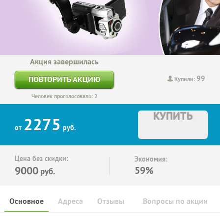
Акция завершилась
99
ПОВТОРИТЬ АКЦИЮ
Купили:
Человек проголосовало: 2
КУПИТЬ
2275
от
руб.
Цена без скидки:
Экономия:
9000
59%
руб.
Основное
Адреса
Отзывы
Вопросы по акции