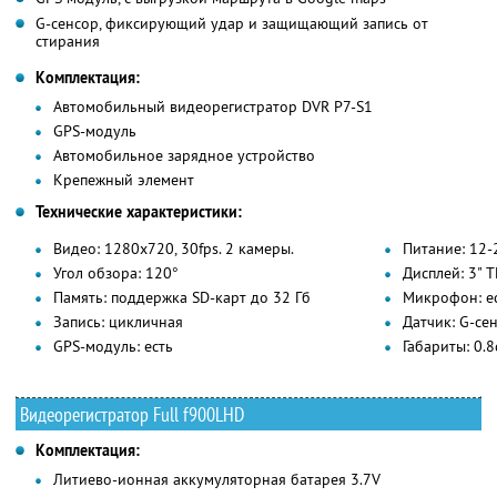
G-сенсор, фиксирующий удар и защищающий запись от
стирания
Комплектация:
Автомобильный видеорегистратор DVR P7-S1
GPS-модуль
Автомобильное зарядное устройство
Крепежный элемент
Технические характеристики:
Видео: 1280х720, 30fps. 2 камеры.
Питание: 12-
Угол обзора: 120°
Дисплей: 3" 
Память: поддержка SD-карт до 32 Гб
Микрофон: е
Запись: цикличная
Датчик: G-сен
GPS-модуль: есть
Габариты: 0.
Видеорегистратор Full f900LHD
Комплектация:
Литиево-ионная аккумуляторная батарея 3.7V