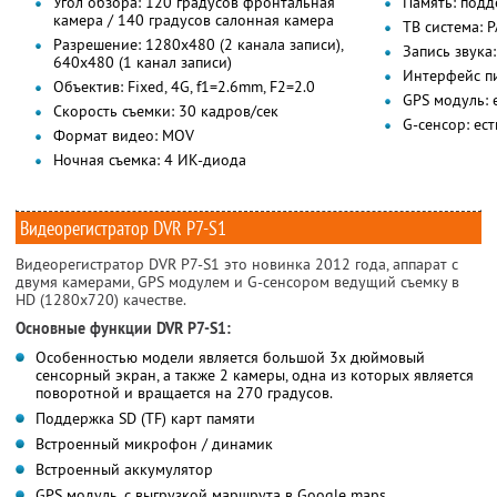
Угол обзора: 120 градусов фронтальная
Память: подд
камера / 140 градусов салонная камера
ТВ система: 
Разрешение: 1280х480 (2 канала записи),
Запись звука
640х480 (1 канал записи)
Интерфейс п
Объектив: Fixed, 4G, f1=2.6mm, F2=2.0
GPS модуль: 
Скорость съемки: 30 кадров/сек
G-сенсор: ест
Формат видео: MOV
Ночная съемка: 4 ИК-диода
Видеорегистратор DVR P7-S1
Видеорегистратор DVR P7-S1 это новинка 2012 года, аппарат с
двумя камерами, GPS модулем и G-сенсором ведущий съемку в
HD (1280х720) качестве.
Основные функции DVR P7-S1:
Особенностью модели является большой 3х дюймовый
сенсорный экран, а также 2 камеры, одна из которых является
поворотной и вращается на 270 градусов.
Поддержка SD (TF) карт памяти
Встроенный микрофон / динамик
Встроенный аккумулятор
GPS модуль, с выгрузкой маршрута в Google maps