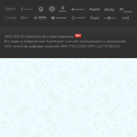
2010-2026 © КупиКупон. Все права защищены.
Все права на товарный знак "КупиКупон" и на сайт www.kupikupon.ru принадлежат
OOO «Агентство цифровых решений» ИНН 7705523387, ОГРН 1127747063212