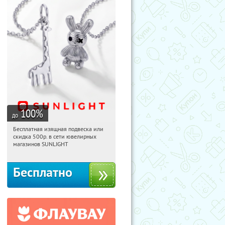
100
%
до
Бесплатная изящная подвеска или
15:11:50
Получили:
73
скидка 500р. в сети ювелирных
Россия
магазинов SUNLIGHT
Бесплатно