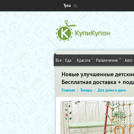
Тула
7
1
24
Все
Еда
Красота
Развлечения
Авто
Новые улучшенные детские
Бесплатная доставка + под
Главная
Товары
Для дома и дачи