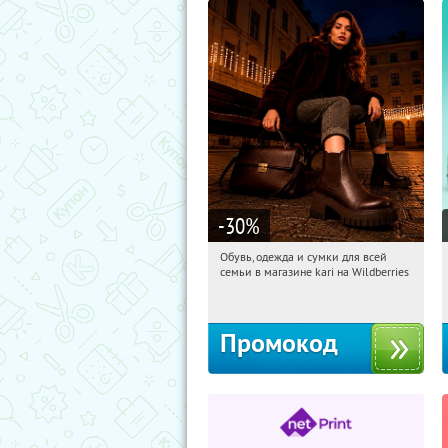
-30
%
Обувь, одежда и сумки для всей
15:11:50
Получили:
31
семьи в магазине kari на Wildberries
Россия
Промокод