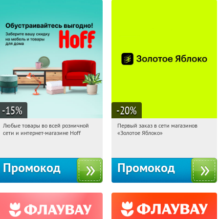
-15
%
-20
%
Любые товары во всей розничной
Первый заказ в сети магазинов
15:11:50
Получили:
83
15:11:50
Получи первым!
сети и интернет-магазине Hoff
«Золотое Яблоко»
Москва, 1-й Волоколамский проезд,
Россия
10с1
Промокод
Промокод