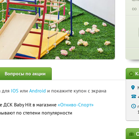
∞
Вопросы по акции
К
а для
IOS
или
Android
и покажите купон с экрана
е ДСК Baby Hit в магазине
«Огниво-Спорт»
азывают по степени популярности
О