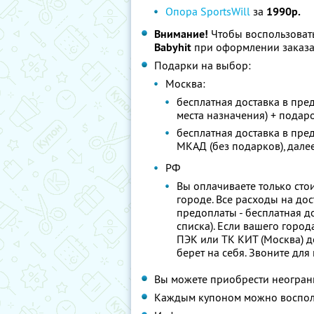
Опора SportsWill
за
1990р.
Внимание!
Чтобы воспользоват
Babyhit
при оформлении заказ
Подарки на выбор:
Москва:
бесплатная доставка в пре
места назначения) + подар
бесплатная доставка в пре
МКАД (без подарков), далее
РФ
Вы оплачиваете только стои
городе. Все расходы на до
предоплаты - бесплатная д
списка). Если вашего города
ПЭК или ТК КИТ (Москва) д
берет на себя. Звоните д
Вы можете приобрести неограни
Каждым купоном можно восполь