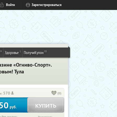
Войти
Зарегистрироваться
49
1
85
Здоровье
ПолучиКупон
азине «Огниво-Спорт».
овым! Тула
570
(0)
и:
50
КУПИТЬ
руб.
 без скидки: