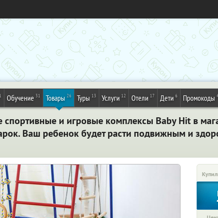
1
31
26
13
12
17
6
Обучение
Товары
Туры
Услуги
Отели
Дети
Промокоды
 спортивные и игровые комплексы Baby Hit в маг
арок. Ваш ребенок будет расти подвижным и здор
Купил
Цена