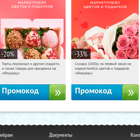
-20
%
-33
%
Торты, пирожные и другие сладости,
Скидка 1000р. на первый заказ на
15:11:50
Получили:
6
15:11:50
Получили:
18
а также товары для праздника на
маркетплейсе цветов и подарков
Россия
Россия
«Флаувау»
«Флаувау»
Промокод
Промокод
тнёрам
Документы
Кон