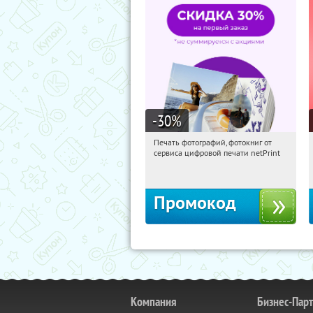
-30
%
Печать фотографий, фотокниг от
15:11:50
Получили:
4
сервиса цифровой печати netPrint
Россия
Промокод
Компания
Бизнес-Пар