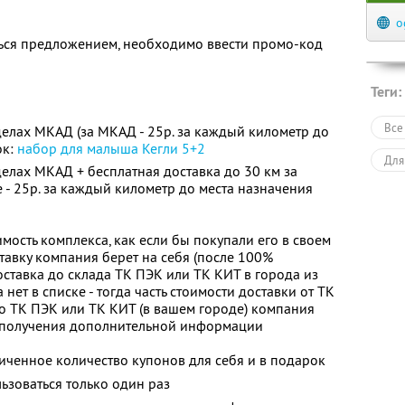
o
ься предложением, необходимо ввести промо-код
а
Теги:
Все
делах МКАД (за МКАД - 25р. за каждый километр до
ок:
набор для малыша Кегли 5+2
Для
делах МКАД + бесплатная доставка до 30 км за
 - 25р. за каждый километр до места назначения
мость комплекса, как если бы покупали его в своем
ставку компания берет на себя (после 100%
оставка до склада ТК ПЭК или ТК КИТ в города из
 нет в списке - тогда часть стоимости доставки от ТК
о ТК ПЭК или ТК КИТ (в вашем городе) компания
ля получения дополнительной информации
ченное количество купонов для себя и в подарок
зоваться только один раз