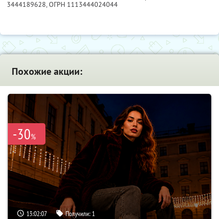
3444189628
, ОГРН 1113444024044
Похожие акции:
-30
%
13:02:06
Получили:
1