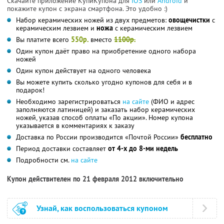
Скачайте приложение КупиКупона для
IOS
или
Android
и
покажите купон с экрана смартфона. Это удобно :)
Набор керамических ножей из двух предметов:
овощечистки
с
керамическим лезвием и
ножа
с керамическим лезвием
Вы платите всего
550р.
вместо
1100р.
Один купон даёт право на приобретение одного набора
ножей
Один купон действует на одного человека
Вы можете купить сколько угодно купонов для себя и в
подарок!
Необходимо зарегистрироваться
на сайте
(ФИО и адрес
заполняются латиницей) и заказать набор керамических
ножей, указав способ оплаты «По акции». Номер купона
указывается в комментариях к заказу
Доставка по России производится «Почтой России»
бесплатно
Период доставки составляет
от 4-х до 8-ми недель
Подробности см.
на сайте
Купон действителен по 21 февраля 2012 включительно
Узнай, как воспользоваться купоном