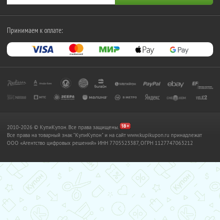
Принимаем к оплате:
2010-2026 © КупиКупон. Все права защищены.
Все права на товарный знак "КупиКупон" и на сайт www.kupikupon.ru принадлежат
OOO «Агентство цифровых решений» ИНН 7705523387, ОГРН 1127747063212