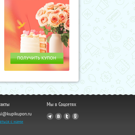
такты
Мы в Соцсетях
si@kupikupon.ru
аться с нами