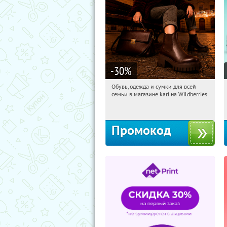
-30
%
Обувь, одежда и сумки для всей
23:31:24
Получили:
31
семьи в магазине kari на Wildberries
Россия
Промокод