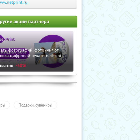
ww.netprint.ru
ругие акции партнера
ать фотографий, фотокниг от
виса цифровой печати netPrint
сплатно
-30%
ары
Подарки, сувениры