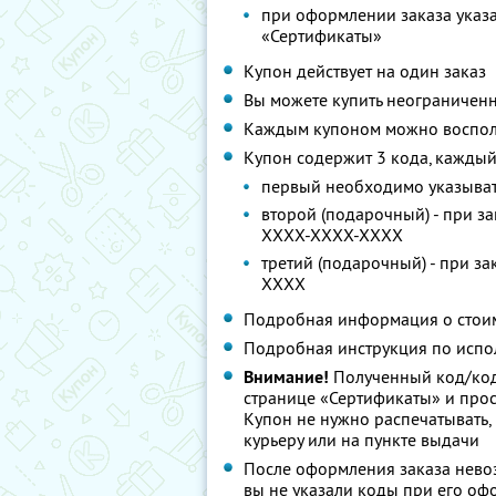
при оформлении заказа указа
«Сертификаты»
Купон действует на один заказ
Вы можете купить неограниченн
Каждым купоном можно восполь
Купон содержит 3 кода, каждый
первый необходимо указыват
второй (подарочный) - при з
XXXX-XXXX-XXXX
третий (подарочный) - при з
XXXX
Подробная информация о стоим
Подробная инструкция по испо
Внимание!
Полученный код/код
странице «Сертификаты» и просл
Купон не нужно распечатывать,
курьеру или на пункте выдачи
После оформления заказа невоз
вы не указали коды при его о