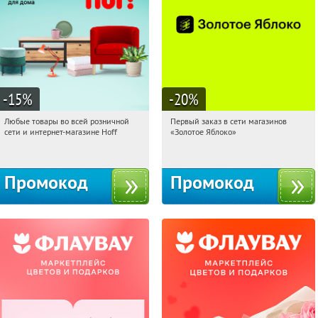
-15
%
-20
%
Любые товары во всей розничной
Первый заказ в сети магазинов
23:31:24
Получили:
83
23:31:24
Получи первым!
сети и интернет-магазине Hoff
«Золотое Яблоко»
Москва, 1-й Волоколамский проезд,
Россия
10с1
Промокод
Промокод