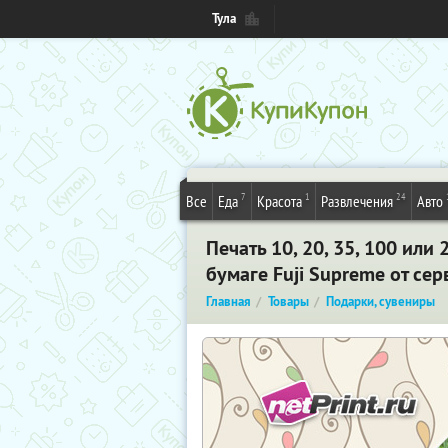
Тула
7
1
24
Все
Еда
Красота
Развлечения
Авто
Печать 10, 20, 35, 100 ил
бумаге Fuji Supreme от сер
Главная
Товары
Подарки, сувениры