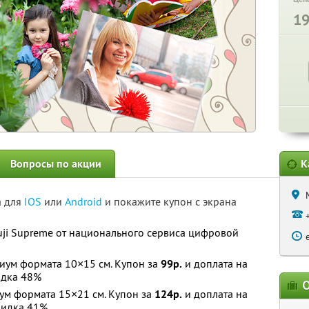
1
Вопросы по акции
К
а для
IOS
или
Android
и покажите купон с экрана
uji Supreme от национального сервиса цифровой
иум формата 10×15 см. Купон за
99р.
и доплата на
дка 48%
О
ум формата 15×21 см. Купон за
124р.
и доплата на
идка 41%