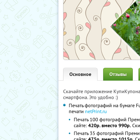
Основное
Отзывы
Скачайте приложение КупиКупон
смартфона. Это удобно :)
Печать фотографий на бумаге F
печати
netPrint.ru
Печать 100 фотографий Прем
сайте:
420р. вместо 990р.
Ски
Печать 35 фотографий Преми
сайте:
475р. вместо 1015р.
Ск