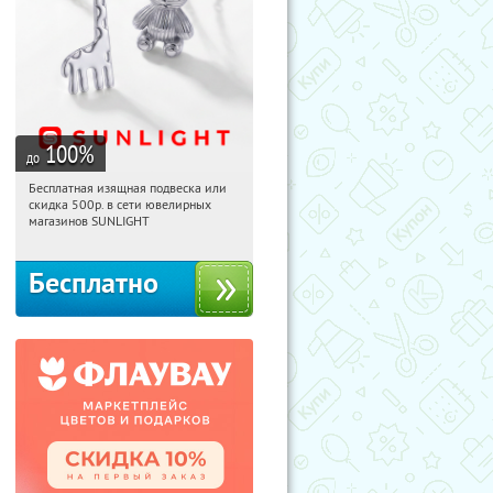
100
%
до
Бесплатная изящная подвеска или
23:31:24
Получили:
74
скидка 500р. в сети ювелирных
Россия
магазинов SUNLIGHT
Бесплатно