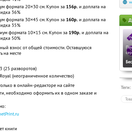
w
ум формата 20×30 см. Купон за
156р.
и доплата на
идка 36%
ум формата 30×45 см. Купон за
160р.
и доплата на
Д
идка 35%
иум формата 10×15 см. Купон за
190р.
и доплата на
идка 50%
ный взнос от общей стоимости. Оставшуюся
Печ
сер
ь на месте
Бе
 (25 разворотов)
Royal (неограниченное количество)
олько в онлайн-редакторе на сайте
Теги:
иги, необходимо оформить их в одном заказе и
Тов
мо:
netPrint.ru
ет книги