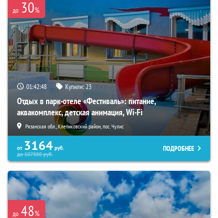
30
%
до
01:42:47
Купили:
23
Отдых в парк-отеле «Фестиваль»: питание,
аквакомплекс, детская анимация, Wi-Fi
Рязанская обл., Клепиковский район, пос. Чулис
3164
ПОДРОБНЕЕ
от
руб.
до
107880
руб.
48
%
до