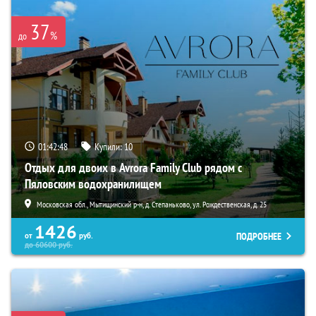
37
%
до
01:42:47
Купили:
10
Отдых для двоих в Avrora Family Club рядом с
Пяловским водохранилищем
Московская обл., Мытищинский р-н, д. Степаньково, ул. Рождественская, д. 25
1426
ПОДРОБНЕЕ
от
руб.
до
60600
руб.