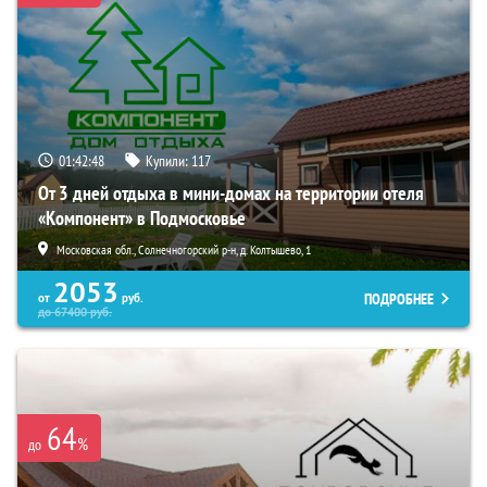
01:42:47
Купили:
117
От 3 дней отдыха в мини-домах на территории отеля
«Компонент» в Подмосковье
Московская обл., Солнечногорский р-н, д. Колтышево, 1
2053
ПОДРОБНЕЕ
от
руб.
до
67400
руб.
64
%
до