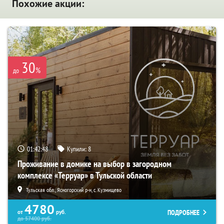
Похожие акции:
30
%
до
01:42:47
Купили:
8
Проживание в домике на выбор в загородном
комплексе «Терруар» в Тульской области
Тульская обл., Ясногорский р-н, с. Кузмищево
4780
ПОДРОБНЕЕ
от
руб.
до
57400
руб.