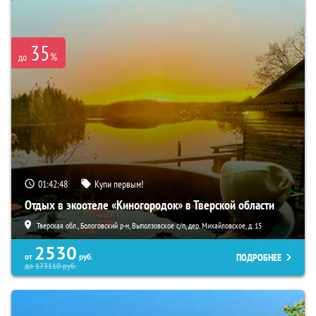
35
%
до
01:42:47
Купи первым!
Отдых в экоотеле «Киногородок» в Тверской области
Тверская обл., Бологовский р-н, Выползовское с/п, дер. Михайловское, д. 15
2530
ПОДРОБНЕЕ
от
руб.
до
173110
руб.