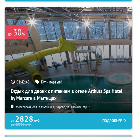
30
%
до
01:42:47
Купи первым!
Отдых для двоих с питанием в отеле Arthurs Spa Hotel
by Mercure в Мытищах
Московская обл., г. Мытищи, д. Ларево, ул. Хвойная, стр. 26
2828
ПОДРОБНЕЕ
от
руб.
до
65700
руб.