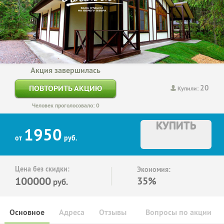
Акция завершилась
20
ПОВТОРИТЬ АКЦИЮ
Купили:
Человек проголосовало: 0
КУПИТЬ
1950
от
руб.
Цена без скидки:
Экономия:
100000
35%
руб.
Основное
Адреса
Отзывы
Вопросы по акции