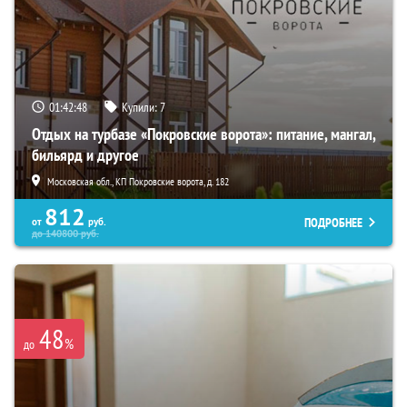
01:42:47
Купили:
7
Отдых на турбазе «Покровские ворота»: питание, мангал,
бильярд и другое
Московская обл., КП Покровские ворота, д. 182
812
ПОДРОБНЕЕ
от
руб.
до
140800
руб.
48
%
до