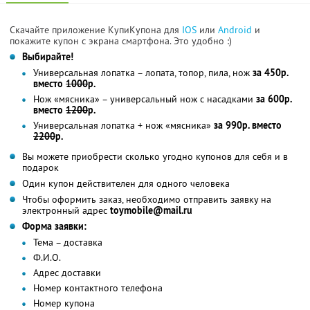
Скачайте приложение КупиКупона для
IOS
или
Android
и
покажите купон с экрана смартфона. Это удобно :)
Выбирайте!
Универсальная лопатка – лопата, топор, пила, нож
за 450р.
вместо
1000
р.
Нож «мясника» – универсальный нож с насадками
за 600р.
вместо
1200
р.
Универсальная лопатка + нож «мясника»
за 990р. вместо
2200
р.
Вы можете приобрести сколько угодно купонов для себя и в
подарок
Один купон действителен для одного человека
Чтобы оформить заказ, необходимо отправить заявку на
электронный адрес
toymobile@mail.ru
Форма заявки:
Тема – доставка
Ф.И.О.
Адрес доставки
Номер контактного телефона
Номер купона