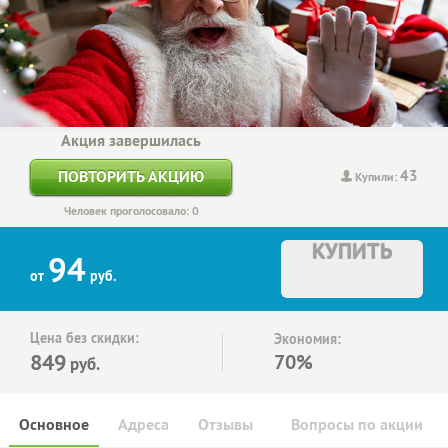
Акция завершилась
43
ПОВТОРИТЬ АКЦИЮ
Купили:
Человек проголосовало: 0
КУПИТЬ
94
от
руб.
Цена без скидки:
Экономия:
849
70%
руб.
Основное
Адреса
Отзывы
Вопросы по акции