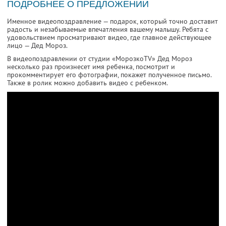
ПОДРОБНЕЕ О ПРЕДЛОЖЕНИИ
Именное видеопоздравление — подарок, который точно доставит
радость и незабываемые впечатления вашему малышу. Ребята с
удовольствием просматривают видео, где главное действующее
лицо — Дед Мороз.
В видеопоздравлении от студии «МорозкоTV» Дед Мороз
несколько раз произнесет имя ребенка, посмотрит и
прокомментирует его фотографии, покажет полученное письмо.
Также в ролик можно добавить видео с ребенком.