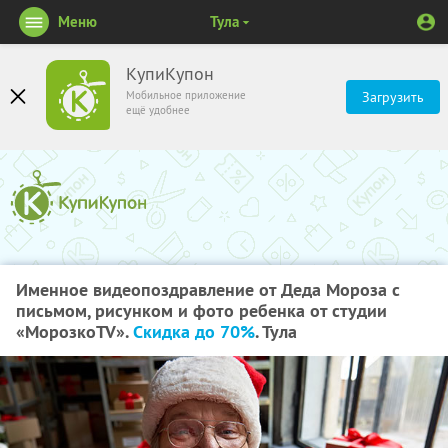
Меню
Тула
КупиКупон
Мобильное приложение
Загрузить
ещё удобнее
Именное видеопоздравление от Деда Мороза с
письмом, рисунком и фото ребенка от студии
«МорозкоTV».
Скидка до 70%
. Тула