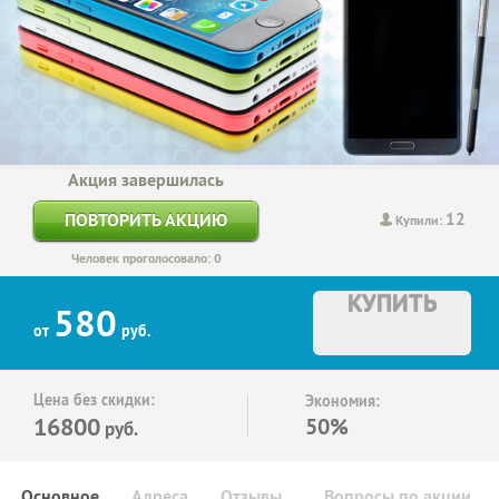
Акция завершилась
12
ПОВТОРИТЬ АКЦИЮ
Купили:
Человек проголосовало: 0
КУПИТЬ
580
от
руб.
Цена без скидки:
Экономия:
16800
50%
руб.
Основное
Адреса
Отзывы
Вопросы по акции