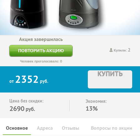
Акция завершилась
2
ПОВТОРИТЬ АКЦИЮ
Купили:
Человек проголосовало: 0
КУПИТЬ
2352
от
руб.
Цена без скидки:
Экономия:
2690
13%
руб.
Основное
Адреса
Отзывы
Вопросы по акции