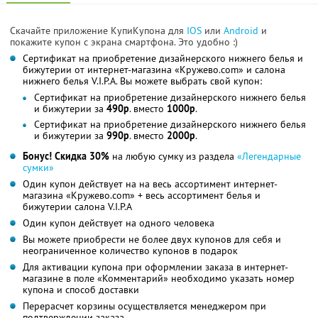
Скачайте приложение КупиКупона для
IOS
или
Android
и
покажите купон с экрана смартфона. Это удобно :)
Сертификат на приобретение дизайнерского нижнего белья и
бижутерии от интернет-магазина «Кружево.com» и салона
нижнего белья V.I.P.A. Вы можете выбрать свой купон:
Сертификат на приобретение дизайнерского нижнего белья
и бижутерии за
490р
. вместо
1000р
.
Сертификат на приобретение дизайнерского нижнего белья
и бижутерии за
990р
. вместо
2000р
.
Бонус! Скидка 30%
на любую сумку из раздела
«Легендарные
сумки»
Один купон действует на на весь ассортимент интернет-
магазина «Кружево.com» + весь ассортимент белья и
бижутерии салона V.I.P.A
Один купон действует на одного человека
Вы можете приобрести не более двух купонов для себя и
неограниченное количество купонов в подарок
Для активации купона при оформлении заказа в интернет-
магазине в поле «Комментарий» необходимо указать номер
купона и способ доставки
Перерасчет корзины осуществляется менеджером при
подтверждении заказа