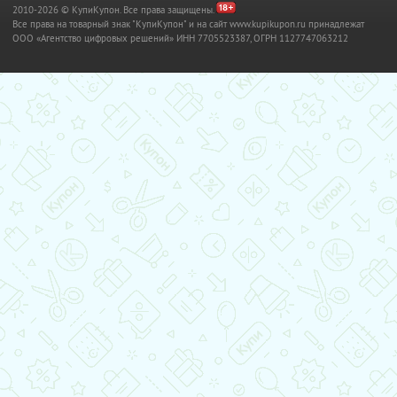
2010-2026 © КупиКупон. Все права защищены.
Все права на товарный знак "КупиКупон" и на сайт www.kupikupon.ru принадлежат
OOO «Агентство цифровых решений» ИНН 7705523387, ОГРН 1127747063212