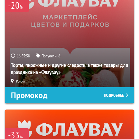
-20
%
16:55:57
Получили:
6
Торты, пирожные и другие сладости, а также товары для
праздника на «Флаувау»
Россия
Промокод
ПОДРОБНЕЕ
-33
%