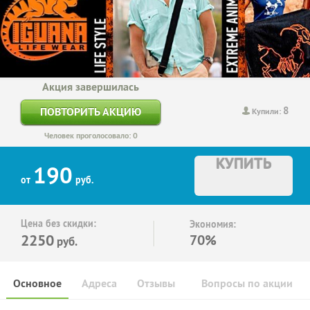
Акция завершилась
8
ПОВТОРИТЬ АКЦИЮ
Купили:
Человек проголосовало: 0
КУПИТЬ
190
от
руб.
Цена без скидки:
Экономия:
2250
70%
руб.
Основное
Адреса
Отзывы
Вопросы по акции