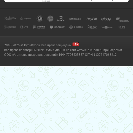
2010-2026 © КупиКупон. Все права защищены.
Все права на товарный знак "КупиКупон" и на сайт www.kupikupon.ru принадлежат
OOO «Агентство цифровых решений» ИНН 7705523387, ОГРН 1127747063212