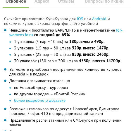
Основное
Адреса
Отзывы
Вопросы по акции
Скачайте приложение КупиКупона для
IOS
или
Android
и
покажите купон с экрана смартфона. Это удобно :)
Невидимый бюстгальтер BARE*LIFTS в интернет-магазине
for-
womens.fo.ru
со скидкой до 69%
1 упаковка (5 пар = 10 шт.) за
180р. вместо 490р.
3 упаковки (15 пар = 30 шт.) за
520р. вместо 1470р.
5 упаковок (25 пар = 50 шт.) за
850р. вместо 2450р.
30 упаковок (150 пар = 300 шт.) за
4550р. вместо 14700р.
Вы можете приобрести неограниченное количество купонов
для себя и в подарок
Доставка оплачивается отдельно
по Новосибирску – курьером
по другим городам – «Почтой России»
более подробно о доставке
Возможен самовывоз по адресу: г. Новосибирск, Димитрова
проспект, 7 офис 410 (по предварительной записи)
Предъявляйте распечатанный или СМС-купон при получении
заказа