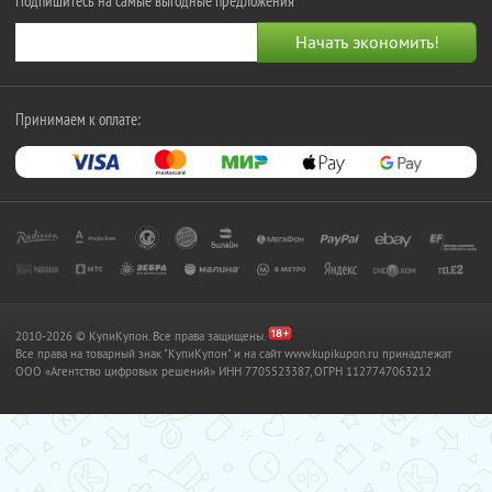
Подпишитесь на самые выгодные предложения
Принимаем к оплате:
2010-2026 © КупиКупон. Все права защищены.
Все права на товарный знак "КупиКупон" и на сайт www.kupikupon.ru принадлежат
OOO «Агентство цифровых решений» ИНН 7705523387, ОГРН 1127747063212