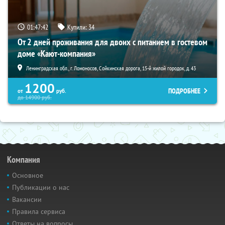
01:47:41
Купили:
34
От 2 дней проживания для двоих с питанием в гостевом
доме «Кают-компания»
Ленинградская обл., г. Ломоносов, Сойкинская дорога, 15-й жилой городок, д. 43
1200
ПОДРОБНЕЕ
от
руб.
до
14900
руб.
Компания
Основное
Публикации о нас
Вакансии
Правила сервиса
Ответы на вопросы