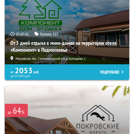
01:47:41
Купили:
117
От 3 дней отдыха в мини-домах на территории отеля
«Компонент» в Подмосковье
Московская обл., Солнечногорский р-н, д. Колтышево, 1
2053
ПОДРОБНЕЕ
от
руб.
до
67400
руб.
64
%
до