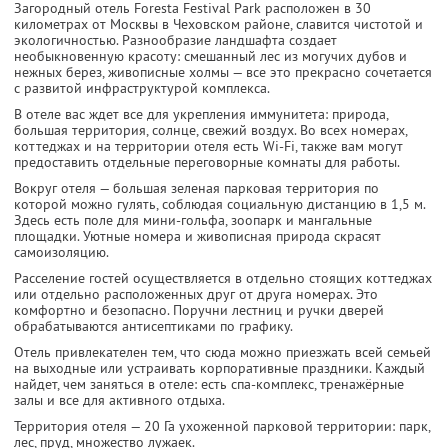
Загородный отель Foresta Festival Park расположен в 30
километрах от Москвы в Чеховском районе, славится чистотой и
экологичностью. Разнообразие ландшафта создает
необыкновенную красоту: смешанный лес из могучих дубов и
нежных берез, живописные холмы — все это прекрасно сочетается
с развитой инфраструктурой комплекса.
В отеле вас ждет все для укрепления иммунитета: природа,
большая территория, солнце, свежий воздух. Во всех номерах,
коттеджах и на территории отеля есть Wi-Fi, также вам могут
предоставить отдельные переговорные комнаты для работы.
Вокруг отеля — большая зеленая парковая территория по
которой можно гулять, соблюдая социальную дистанцию в 1,5 м.
Здесь есть поле для мини-гольфа, зоопарк и мангальные
площадки. Уютные номера и живописная природа скрасят
самоизоляцию.
Расселение гостей осуществляется в отдельно стоящих коттеджах
или отдельно расположенных друг от друга номерах. Это
комфортно и безопасно. Поручни лестниц и ручки дверей
обрабатываются антисептиками по графику.
Отель привлекателен тем, что сюда можно приезжать всей семьей
на выходные или устраивать корпоративные праздники. Каждый
найдет, чем заняться в отеле: есть спа-комплекс, тренажёрные
залы и все для активного отдыха.
Территория отеля — 20 Га ухоженной парковой территории: парк,
лес, пруд, множество лужаек.