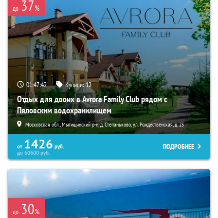
37
%
до
01:47:41
Купили:
12
Отдых для двоих в Avrora Family Club рядом с
Пяловским водохранилищем
Московская обл., Мытищинский р-н, д. Степаньково, ул. Рождественская, д. 25
1426
ПОДРОБНЕЕ
от
руб.
до
60600
руб.
30
%
до