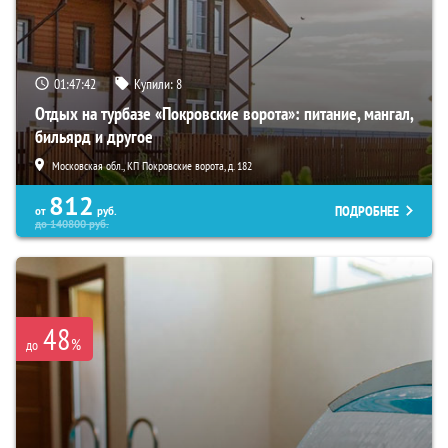
01:47:41
Купили:
8
Отдых на турбазе «Покровские ворота»: питание, мангал,
бильярд и другое
Московская обл., КП Покровские ворота, д. 182
812
ПОДРОБНЕЕ
от
руб.
до
140800
руб.
48
%
до