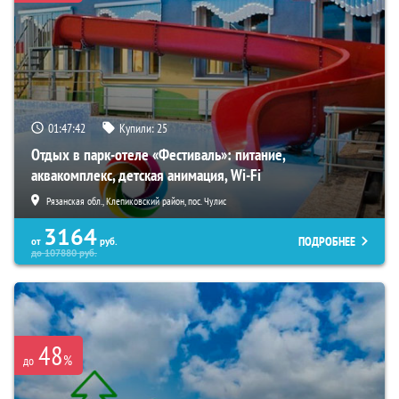
01:47:41
Купили:
25
Отдых в парк-отеле «Фестиваль»: питание,
аквакомплекс, детская анимация, Wi-Fi
Рязанская обл., Клепиковский район, пос. Чулис
3164
ПОДРОБНЕЕ
от
руб.
до
107880
руб.
48
%
до