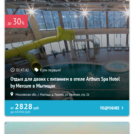
30
%
до
01:47:41
Купи первым!
Отдых для двоих с питанием в отеле Arthurs Spa Hotel
by Mercure в Мытищах
Московская обл., г. Мытищи, д. Ларево, ул. Хвойная, стр. 26
2828
ПОДРОБНЕЕ
от
руб.
до
65700
руб.