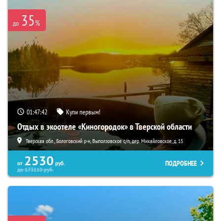
35
%
до
01:47:41
Купи первым!
Отдых в экоотеле «Киногородок» в Тверской области
Тверская обл., Бологовский р-н, Выползовское с/п, дер. Михайловское, д. 15
2530
ПОДРОБНЕЕ
от
руб.
до
173110
руб.