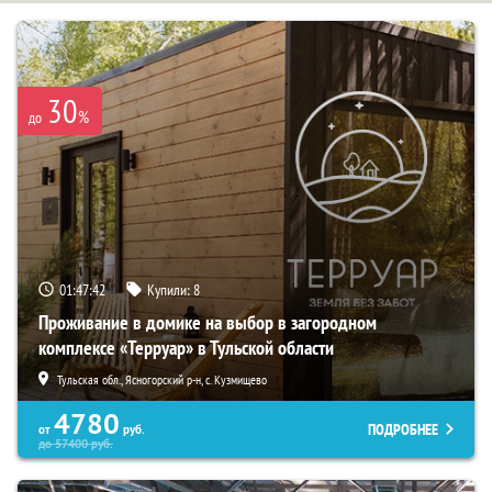
30
%
до
01:47:41
Купили:
8
Проживание в домике на выбор в загородном
комплексе «Терруар» в Тульской области
Тульская обл., Ясногорский р-н, с. Кузмищево
4780
ПОДРОБНЕЕ
от
руб.
до
57400
руб.