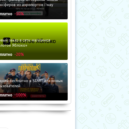
нсферов из аэропортов i'way
сплатно
-10%
вый заказ в сети магазинов
олотое Яблоко»
сплатно
-20%
дней бесплатно в START для новых
льзователей
сплатно
-100%