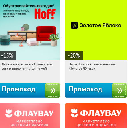
-15
%
-20
%
Любые товары во всей розничной
Первый заказ в сети магазинов
16:36:17
Получили:
83
16:36:17
Получи первым!
сети и интернет-магазине Hoff
«Золотое Яблоко»
Москва, 1-й Волоколамский проезд,
Россия
10с1
Промокод
Промокод