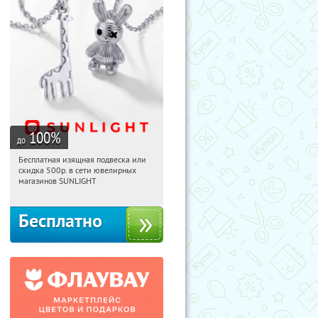
100
%
до
Бесплатная изящная подвеска или
16:36:17
Получили:
73
скидка 500р. в сети ювелирных
Россия
магазинов SUNLIGHT
Бесплатно