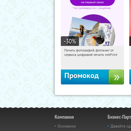
-30
%
Печать фотографий, фотокниг от
16:36:17
Получили:
4
сервиса цифровой печати netPrint
Россия
Промокод
Компания
Бизнес-Пар
Основное
Давайте сд