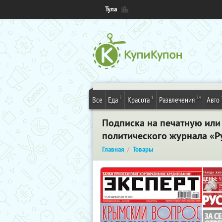
Тула
7
1
24
Все
Еда
Красота
Развлечения
Авто
Подписка на печатную или
политического журнала «Ру
Главная
Товары