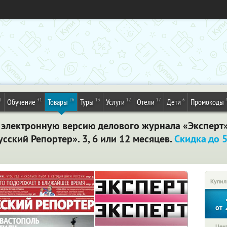
1
31
26
13
12
17
6
Обучение
Товары
Туры
Услуги
Отели
Дети
Промокоды
 электронную версию делового журнала «Эксперт
сский Репортер». 3, 6 или 12 месяцев.
Скидка до 
Купил
от
Цена