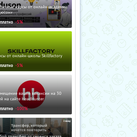
зличные курсы от онлайн-академии
дюсон»
сплатно
-5%
сы от онлайн-школы Skillfactory
сплатно
-5%
змещение вашей вакансии на 30
й на сайте HeadHunter
сплатно
-100%
ой трансфер от сервиса заказа