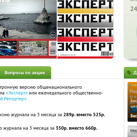
2
Вопросы по акции
Д
ктронную версию общенационального
ала
«Эксперт»
или еженедельного общественно-
ий Репортер»
Бе
шк
рсию журнала на 3 месяца за
289р. вместо 525р.
Бе
ю журнала на 3 месяца за
350р. вместо 660р.