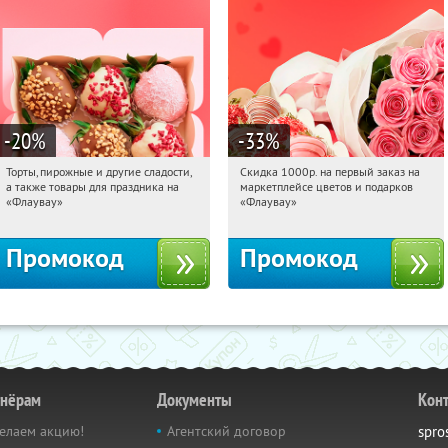
-20
%
-33
%
Торты, пирожные и другие сладости,
Скидка 1000р. на первый заказ на
16:36:17
Получили:
6
16:36:17
Получили:
18
а также товары для праздника на
маркетплейсе цветов и подарков
Россия
Россия
«Флаувау»
«Флаувау»
Промокод
Промокод
тнёрам
Документы
Кон
елаем акцию!
Агентский договор
spro