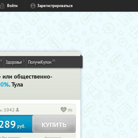
Войти
Зарегистрироваться
49
1
85
Здоровье
ПолучиКупон
» или общественно-
50%
. Тула
1042
(0)
и:
289
КУПИТЬ
руб.
 без скидки: