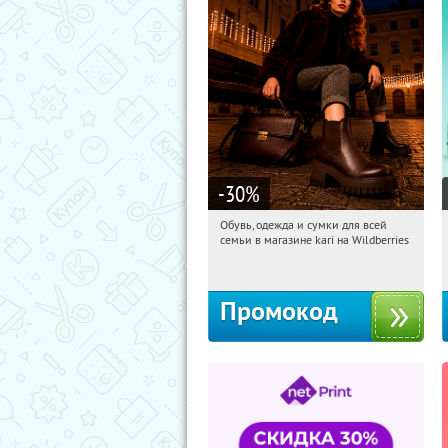
-30
%
Обувь, одежда и сумки для всей
16:36:17
Получили:
30
семьи в магазине kari на Wildberries
Россия
Промокод