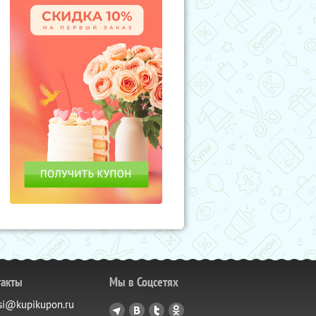
такты
Мы в Соцсетях
si@kupikupon.ru