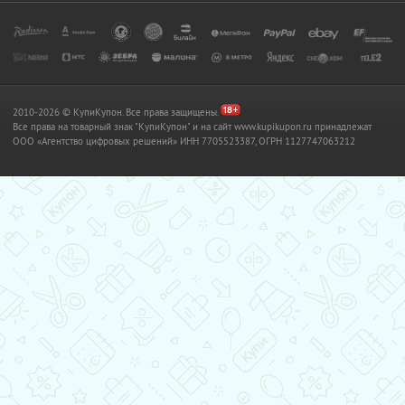
2010-2026 © КупиКупон. Все права защищены.
Все права на товарный знак "КупиКупон" и на сайт www.kupikupon.ru принадлежат
OOO «Агентство цифровых решений» ИНН 7705523387, ОГРН 1127747063212