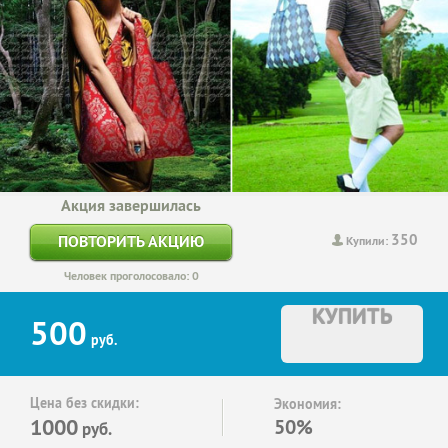
Акция завершилась
350
ПОВТОРИТЬ АКЦИЮ
Купили:
Человек проголосовало: 0
КУПИТЬ
500
руб.
Цена без скидки:
Экономия:
1000
50%
руб.