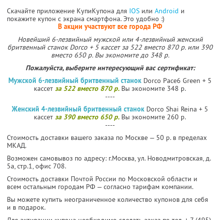
Скачайте приложение КупиКупона для
IOS
или
Android
и
покажите купон с экрана смартфона. Это удобно :)
В акции участвуют все города РФ
Новейший 6-лезвийный мужской или 4-лезвийный женский
бритвенный станок Dorco + 5 кассет за 522 вместо 870 р. или 390
вместо 650 р. Вы экономите до 348 р.
Пожалуйста, выберите интересующий вас сертификат:
Мужской 6-лезвийный бритвенный станок
Dorco Pace6 Green + 5
кассет
за 522 вместо 870 р.
Вы экономите 348 р.
----
Женский 4-лезвийный бритвенный станок
Dorco Shai Reina + 5
кассет
за 390 вместо 650 р.
Вы экономите 260 р.
----
Стоимость доставки вашего заказа по Москве — 50 р. в пределах
МКАД.
Возможен самовывоз по адресу: г.Москва, ул. Новодмитровская, д.
5а, стр.1, офис 708.
Стоимость доставки Почтой России по Московской области и
всем остальным городам РФ — согласно тарифам компании.
Вы можете купить неограниченное количество купонов для себя
и в подарок.
Для активации купона необходимо сделать заказ по тел. + 7 (495)