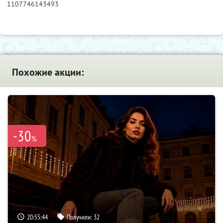
1107746143493
Похожие акции:
-30
%
20:55:44
Получили:
32