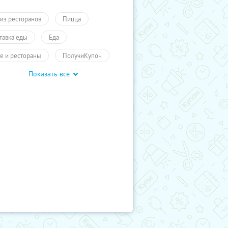
 из ресторанов
Пицца
тавка еды
Еда
е и рестораны
ПолучиКупон
Показать все
Пироги
Суши