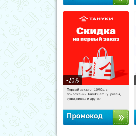
-20
%
Первый заказ от 1090р. в
21:36:10
Получили:
256
приложении TanukiFamily: роллы,
Россия
суши, пицца и другое
Промокод