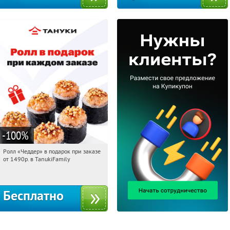
-100
%
Ролл «Чеддер» в подарок при заказе
21:36:10
Получили:
108
от 1490р. в TanukiFamily
Россия
Бесплатно