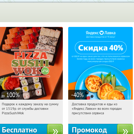
100
%
-40
%
до
Подарок к каждому заказу на сумму
Доставка продуктов и еды из
21:36:10
Получили:
197
21:36:10
Получили:
38
от 1519р. от службы доставки
«Яндекс Лавки» во всех городах
г. Москва
Россия
PizzaSushiWok
присутствия сервиса
Бесплатно
Промокод