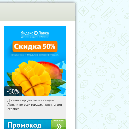
-50
%
Доставка продуктов из «Яндекс
21:36:10
Получили:
165
Лавки» во всех городах присутствия
Россия
сервиса
Промокод