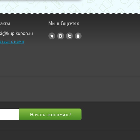
такты
Мы в Соцсетях
si@kupikupon.ru
аться с нами