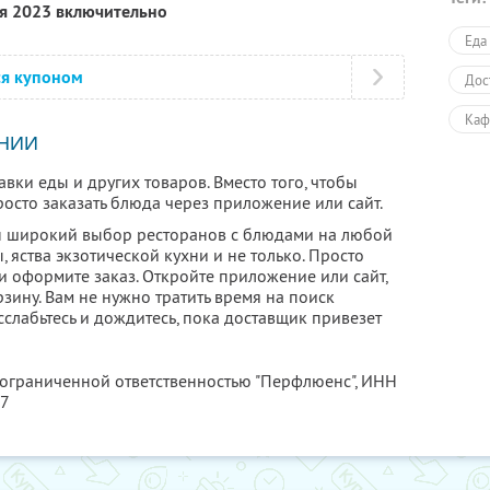
ря 2023 включительно
Еда
ся купоном
Дос
Каф
НИИ
Еда
вки еды и других товаров. Вместо того, чтобы
росто заказать блюда через приложение или сайт.
н широкий выбор ресторанов с блюдами на любой
ы, яства экзотической кухни и не только. Просто
и оформите заказ. Откройте приложение или сайт,
рзину. Вам не нужно тратить время на поиск
сслабьтесь и дождитесь, пока доставщик привезет
 ограниченной ответственностью "Перфлюенс",
ИНН
57