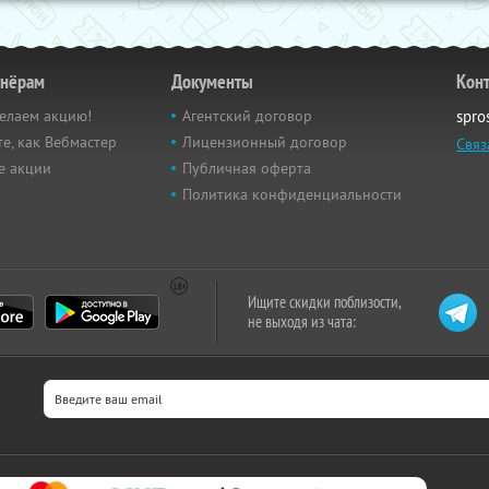
тнёрам
Документы
Кон
елаем акцию!
Агентский договор
spro
е, как Вебмастер
Лицензионный договор
Связ
е акции
Публичная оферта
Политика конфиденциальности
Ищите скидки поблизости,
не выходя из чата: