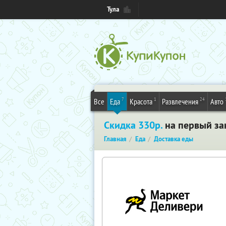
Тула
7
1
24
Все
Еда
Красота
Развлечения
Авто
Скидка 330р.
на первый зак
Главная
Еда
Доставка еды