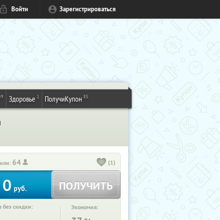
Войти
Зарегистрироваться
49
1
85
Здоровье
ПолучиКупон
а
64
(1)
или:
0
ПОЛУЧИТЬ
руб.
 без скидки:
Экономия: