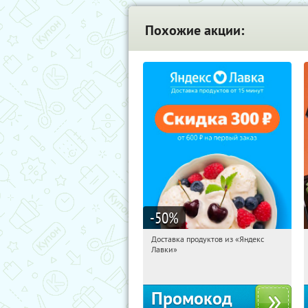
Похожие акции:
-50
%
Доставка продуктов из «Яндекс
21:36:10
Получили:
5
Лавки»
Россия
Промокод