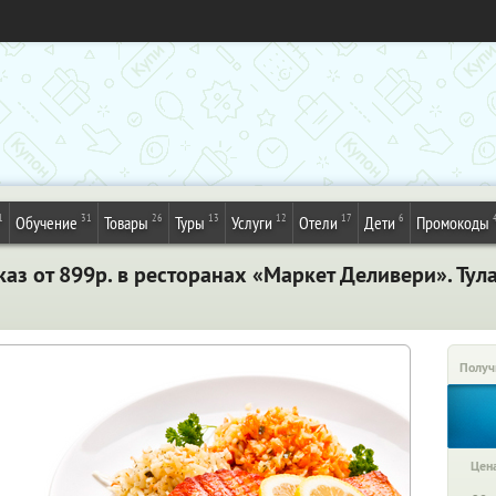
1
31
26
13
12
17
6
Обучение
Товары
Туры
Услуги
Отели
Дети
Промокоды
аз от 899р. в ресторанах «Маркет Деливери». Тул
Получ
Цена