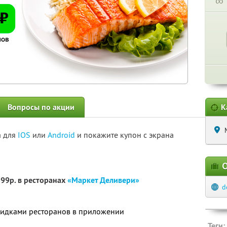
∞
Вопросы по акции
К
а для
IOS
или
Android
и покажите купон с экрана
О
899р. в ресторанах
«Маркет Деливери»
d
скидками ресторанов в приложении
Теги: