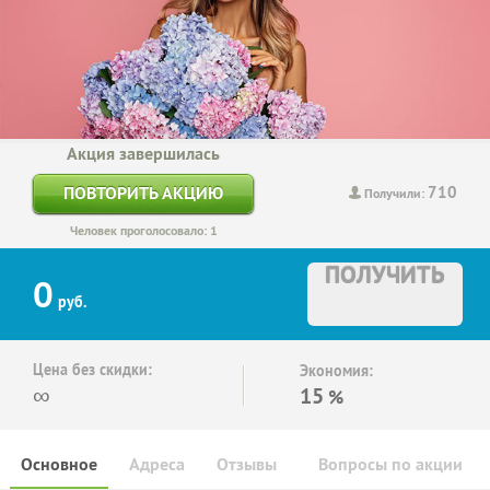
Акция завершилась
710
ПОВТОРИТЬ АКЦИЮ
Получили:
Человек проголосовало: 1
ПОЛУЧИТЬ
0
руб.
Цена без скидки:
Экономия:
∞
15
%
Основное
Адреса
Отзывы
Вопросы по акции