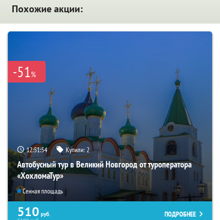
Похожие акции:
-51
%
12:51:53
Купили:
2
Автобусный тур в Великий Новгород от туроператора
«ХохломаТур»
Сенная площадь
510
ПОДРОБНЕЕ
руб.