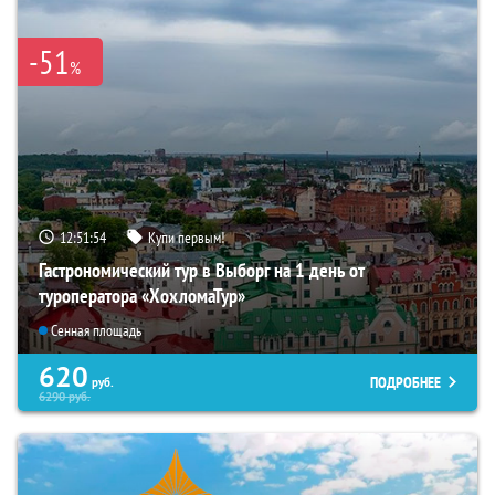
-51
%
12:51:53
Купи первым!
Гастрономический тур в Выборг на 1 день от
туроператора «ХохломаТур»
Сенная площадь
620
ПОДРОБНЕЕ
руб.
6290
руб.