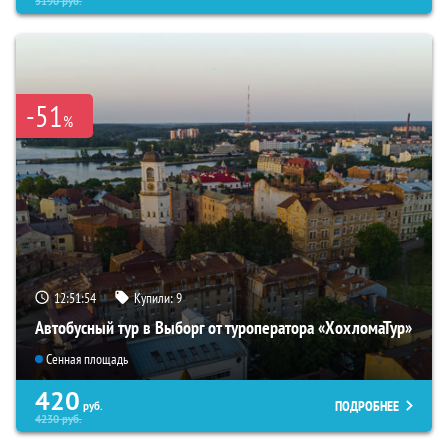
5190
руб.
-51
%
12:51:53
Купили:
9
Автобусный тур в Выборг от туроператора «ХохломаТур»
Сенная площадь
420
ПОДРОБНЕЕ
руб.
4230
руб.