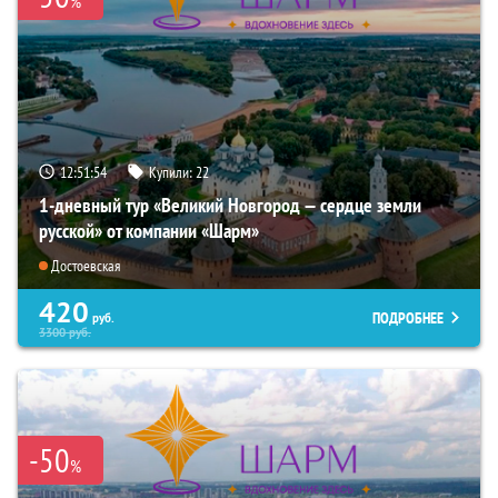
%
12:51:53
Купили:
22
1-дневный тур «Великий Новгород — сердце земли
русской» от компании «Шарм»
Достоевская
420
ПОДРОБНЕЕ
руб.
3300
руб.
-50
%