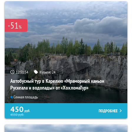
-51
%
12:51:53
Купили:
24
Автобусный тур в Карелию «Мраморный каньон
Рускеала и водопады» от «ХохломаТур»
Сенная площадь
450
ПОДРОБНЕЕ
руб.
4550
руб.