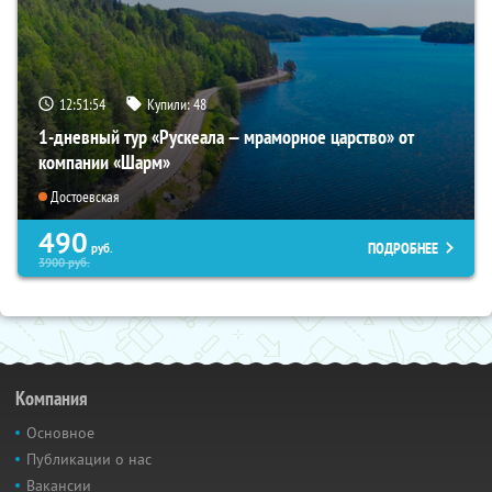
12:51:53
Купили:
48
1-дневный тур «Рускеала — мраморное царство» от
компании «Шарм»
Достоевская
490
ПОДРОБНЕЕ
руб.
3900
руб.
Компания
Основное
Публикации о нас
Вакансии