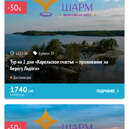
-50
%
12:51:53
Купили:
39
Тур на 2 дня «Карельское счастье — проживание на
берегу Ладоги»
Достоевская
1740
ПОДРОБНЕЕ
руб.
13900
руб.
-50