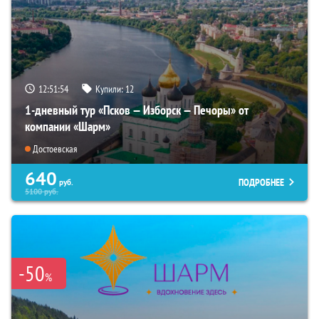
12:51:53
Купили:
12
1-дневный тур «Псков — Изборск — Печоры» от
компании «Шарм»
Достоевская
640
ПОДРОБНЕЕ
руб.
5100
руб.
-50
%