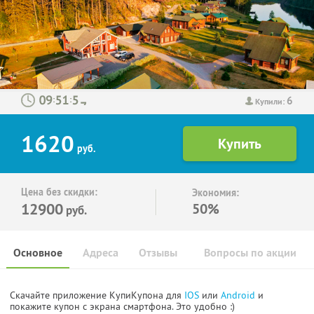
6
:
:
Купили:
1620
руб.
Цена без скидки:
Экономия:
12900
50%
руб.
Основное
Адреса
Отзывы
Вопросы по акции
Скачайте приложение КупиКупона для
IOS
или
Android
и
покажите купон с экрана смартфона. Это удобно :)