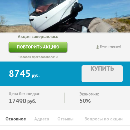
Акция завершилась
ПОВТОРИТЬ АКЦИЮ
Купи первым!
Человек проголосовало: 0
КУПИТЬ
8745
руб.
Цена без скидки:
Экономия:
17490
50%
руб.
Основное
Адреса
Отзывы
Вопросы по акции