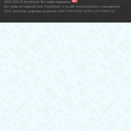
2010-2026 © КупиКупон. Все права защищены.
Все права на товарный знак "КупиКупон" и на сайт www.kupikupon.ru принадлежат
OOO «Агентство цифровых решений» ИНН 7705523387, ОГРН 1127747063212