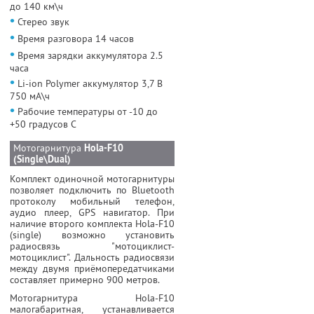
до 140 км\ч
•
Стерео звук
•
Время разговора 14 часов
•
Время зарядки аккумулятора 2.5
часа
•
Li-ion Polymer аккумулятор 3,7 В
750 мА\ч
•
Рабочие температуры от -10 до
+50 градусов С
Мотогарнитура
Hola-F10
(Single\Dual)
Комплект одиночной мотогарнитуры
позволяет подключить по Bluetooth
протоколу мобильный телефон,
аудио плеер, GPS навигатор. При
наличие второго комплекта Hola-F10
(single) возможно установить
радиосвязь "мотоциклист-
мотоциклист". Дальность радиосвязи
между двумя приёмопередатчиками
составляет примерно 900 метров.
Мотогарнитура Hola-F10
малогабаритная, устанавливается