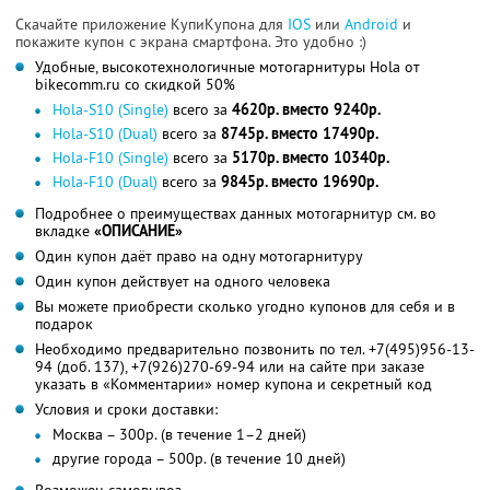
Скачайте приложение КупиКупона для
IOS
или
Android
и
покажите купон с экрана смартфона. Это удобно :)
Удобные, высокотехнологичные мотогарнитуры Hola от
bikecomm.ru со скидкой 50%
Hola-S10 (Single)
всего за
4620р. вместо 9240р.
Hola-S10 (Dual)
всего за
8745р. вместо 17490р.
Hola-F10 (Single)
всего за
5170р. вместо 10340р.
Hola-F10 (Dual)
всего за
9845р. вместо 19690р.
Подробнее о преимуществах данных мотогарнитур см. во
вкладке
«ОПИСАНИЕ»
Один купон даёт право на одну мотогарнитуру
Один купон действует на одного человека
Вы можете приобрести сколько угодно купонов для себя и в
подарок
Необходимо предварительно позвонить по тел. +7(495)956-13-
94 (доб. 137), +7(926)270-69-94 или на сайте при заказе
указать в «Комментарии» номер купона и секретный код
Условия и сроки доставки:
Москва – 300р. (в течение 1–2 дней)
другие города – 500р. (в течение 10 дней)
Возможен самовывоз