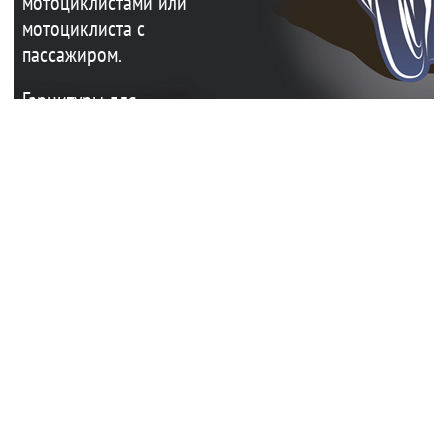
мотоциклистами или
мотоциклиста с
пассажиром.
Гарнитуры для
мотошлемов также
позволяют
подключать сотовый
телефон, GPS
навигатор, рацию.
Без этих
мотогарнитур – как
без рук! А вот когда
они есть, то руки
всегда свободны!