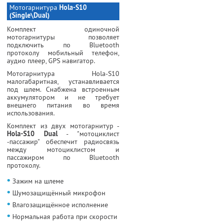
Мотогарнитура
Hola-S10
(Single\Dual)
Комплект одиночной
мотогарнитуры позволяет
подключить по Bluetooth
протоколу мобильный телефон,
аудио плеер, GPS навигатор.
Мотогарнитура Hola-S10
малогабаритная, устанавливается
под шлем. Снабжена встроенным
аккумулятором и не требует
внешнего питания во время
использования.
Комплект из двух мотогарнитур -
Hola-S10 Dual
- "мотоциклист
-пассажир" обеспечит радиосвязь
между мотоциклистом и
пассажиром по Bluetooth
протоколу.
•
Зажим на шлеме
•
Шумозащищённый микрофон
•
Влагозащищённое исполнение
•
Нормальная работа при скорости