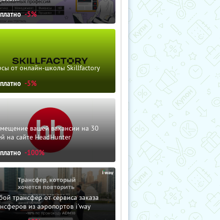
сплатно
-5%
сы от онлайн-школы Skillfactory
сплатно
-5%
змещение вашей вакансии на 30
й на сайте HeadHunter
сплатно
-100%
ой трансфер от сервиса заказа
нсферов из аэропортов i'way