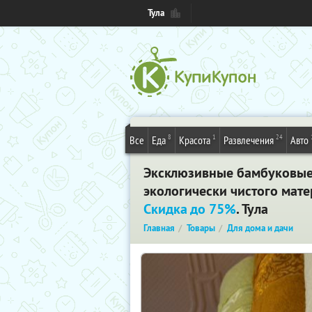
Тула
8
1
24
Все
Еда
Красота
Развлечения
Авто
Эксклюзивные бамбуковые 
экологически чистого мате
Скидка до 75%
. Тула
Главная
Товары
Для дома и дачи