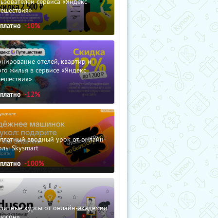
ьзователей сервиса «Яндекс
тешествия»
сплатно
-10%
нирование отелей, квартир и
го жилья в сервисе «Яндекс
тешествия»
сплатно
-12%
сплатный вводный урок от онлайн-
олы Skysmart
сплатно
-100%
зличные курсы от онлайн-академии
дюсон»