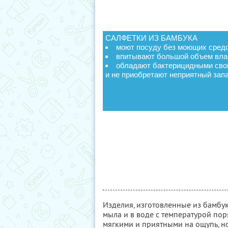
САЛФЕТКИ ИЗ БАМБУКА
моют посуду без моющих сред
впитывают большой объем вла
обладают бактерицидными сво
и не приобретают неприятный зап
Изделия, изготовленные из бамбу
мыла и в воде с температурой пор
мягкими и приятными на ощупь, н