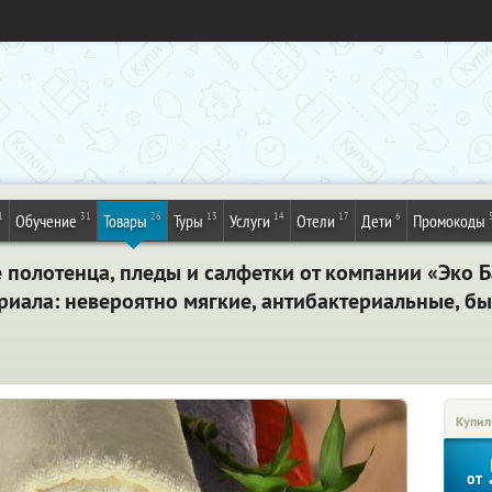
1
31
26
13
14
17
6
Обучение
Товары
Туры
Услуги
Отели
Дети
Промокоды
полотенца, пледы и салфетки от компании «Эко Б
риала: невероятно мягкие, антибактериальные, бы
Купил
от