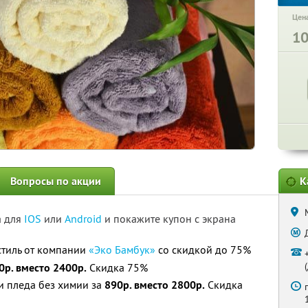
Цена
1
Вопросы по акции
К
а для
IOS
или
Android
и покажите купон с экрана
тиль от компании
«Эко Бамбук»
со скидкой до 75%
0р. вместо 2400р.
Скидка 75%
и пледа без химии за
890р. вместо 2800р.
Скидка