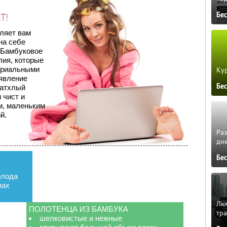
Бе
Т!
ляет вам
на себе
 Бамбуковое
лия, которые
ериальными
Кур
оявление
Бе
затхлый
 чист и
м, маленьким
й.
Ра
дне
Бе
олода
пах
Люб
ПОЛОТЕНЦА ИЗ БАМБУКА
тра
шелковистые и нежные