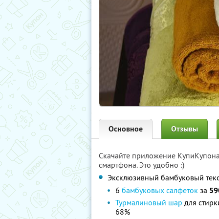
Основное
Отзывы
Скачайте приложение КупиКупон
смартфона. Это удобно :)
Эксклюзивный бамбуковый текс
6
бамбуковых салфеток
за
59
Турмалиновый шар
для стирк
68%