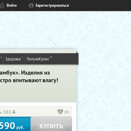
Войти
Зарегистрироваться
53
1
89
Здоровье
ПолучиКупон
амбук». Изделия из
стро впитывают влагу!
161
(0)
и:
590
КУПИТЬ
руб.