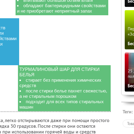
впитывают большой объем влаги
Бе
обладают бактерицидными свойствами
и не приобретают неприятный запах
ств
Пер
ги
«З
йствами
Бе
ах
ТУРМАЛИНОВЫЙ ШАР ДЛЯ СТИРКИ
25 
БЕЛЬЯ
по
стирает без применения химических
средств
Бе
после стирки белье пахнет свежестью,
а не стиральным порошком
подходит для всех типов стиральных
машин
Теги:
ка, легко отстирываются даже при помощи простого
Тов
ядка 30 градусов. После стирки они остаются
о при использовании горячей воды и средств