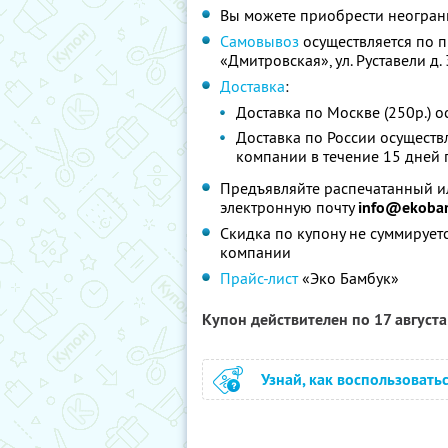
Вы можете приобрести неограни
Самовывоз
осуществляется по пр
«Дмитровская», ул. Руставели д. 3
Доставка
:
Доставка по Москве (250р.) о
Доставка по России осуществ
компании в течение 15 дней 
Предъявляйте распечатанный и
электронную почту
info@ekoba
Скидка по купону не суммируе
компании
Прайс-лист
«Эко Бамбук»
Купон действителен по 17 август
Узнай, как воспользовать