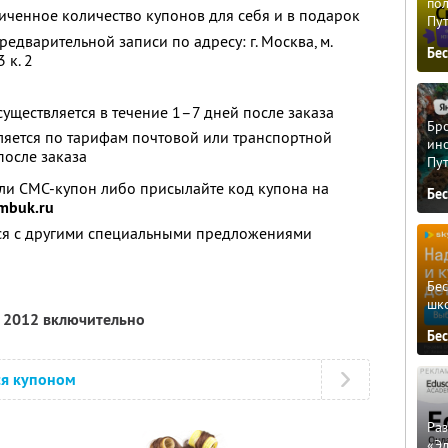
пол
ченное количество купонов для себя и в подарок
Пу
едварительной записи по адресу: г. Москвa, м.
Бе
 к. 2
существляется в течение 1–7 дней после заказа
Бро
ляется по тарифам почтовой или транспортной
ино
после заказа
Пу
ли СМС-купон либо присылайте код купона на
Бе
mbuk.ru
тся с другими специальными предложениями
Бе
шк
а 2012 включительно
Бе
ся купоном
Ра
«Э