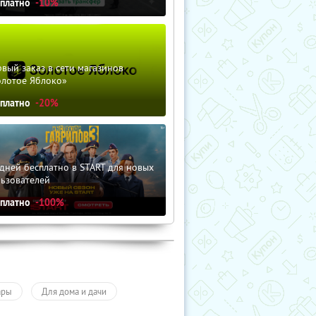
сплатно
-10%
вый заказ в сети магазинов
олотое Яблоко»
сплатно
-20%
дней бесплатно в START для новых
льзователей
сплатно
-100%
ары
Для дома и дачи