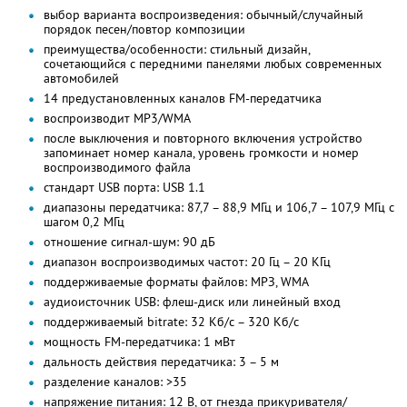
выбор варианта воспроизведения: обычный/случайный
порядок песен/повтор композиции
преимущества/особенности: стильный дизайн,
сочетающийся с передними панелями любых современных
автомобилей
14 предустановленных каналов FM-передатчика
воспроизводит MP3/WMA
после выключения и повторного включения устройство
запоминает номер канала, уровень громкости и номер
воспроизводимого файла
стандарт USB порта: USB 1.1
диапазоны передатчика: 87,7 – 88,9 МГц и 106,7 – 107,9 МГц с
шагом 0,2 МГц
отношение сигнал-шум: 90 дБ
диапазон воспроизводимых частот: 20 Гц – 20 КГц
поддерживаемые форматы файлов: МРЗ, WMA
аудиоисточник USB: флеш-диск или линейный вход
поддерживаемый bitrate: 32 Кб/с – 320 Кб/с
мощность FM-передатчика: 1 мВт
дальность действия передатчика: 3 – 5 м
разделение каналов: >35
напряжение питания: 12 В, от гнезда прикуривателя/