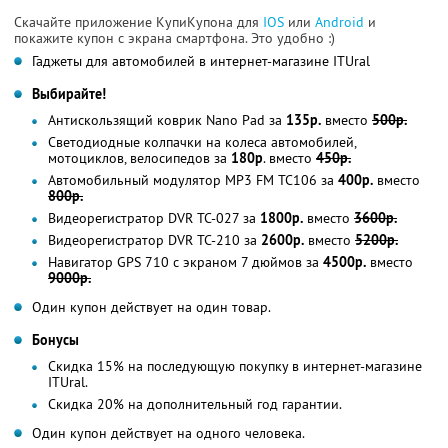
Скачайте приложение КупиКупона для
IOS
или
Android
и
покажите купон с экрана смартфона. Это удобно :)
Гаджеты для автомобилей в интернет-магазине ITUral
Выбирайте!
Антискользящий коврик Nano Pad за
135р.
вместо
500р.
Светодиодные колпачки на колеса автомобилей,
мотоциклов, велосипедов за
180р
. вместо
450р.
Автомобильный модулятор МР3 FM TC106 за
400р.
вместо
800р.
Видеорегистратор DVR ТС-027 за
1800р.
вместо
3600р.
Видеорегистратор DVR ТС-210 за
2600р.
вместо
5200р.
Навигатор GPS 710 с экраном 7 дюймов за
4500р.
вместо
9000р.
Один купон действует на один товар.
Бонусы
Скидка 15% на последующую покупку в интернет-магазине
ITUral.
Скидка 20% на дополнительный год гарантии.
Один купон действует на одного человека.