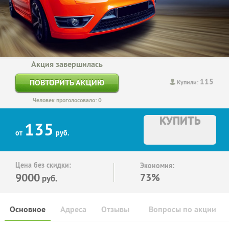
Акция завершилась
115
ПОВТОРИТЬ АКЦИЮ
Купили:
Человек проголосовало: 0
КУПИТЬ
135
от
руб.
Цена без скидки:
Экономия:
9000
73%
руб.
Основное
Адреса
Отзывы
Вопросы по акции