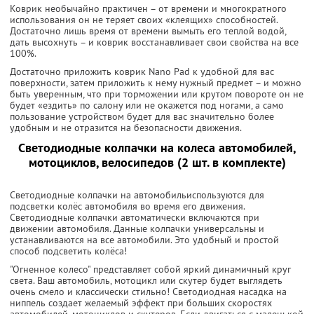
Коврик необычайно практичен – от времени и многократного
использования он не теряет своих «клеящих» способностей.
Достаточно лишь время от времени вымыть его теплой водой,
дать высохнуть – и коврик восстанавливает свои свойства на все
100%.
Достаточно приложить коврик Nano Pad к удобной для вас
поверхности, затем приложить к нему нужный предмет – и можно
быть уверенным, что при торможении или крутом повороте он не
будет «ездить» по салону или не окажется под ногами, а само
пользование устройством будет для вас значительно более
удобным и не отразится на безопасности движения.
Светодиодные колпачки на колеса автомобилей,
мотоциклов, велосипедов (2 шт. в комплекте)
Светодиодные колпачки на автомобильиспользуются для
подсветки колёс автомобиля во время его движения.
Светодиодные колпачки автоматически включаются при
движении автомобиля. Данные колпачки универсальны и
устанавливаются на все автомобили. Это удобный и простой
способ подсветить колёса!
"Огненное колесо" представляет собой яркий динамичный круг
света. Ваш автомобиль, мотоцикл или скутер будет выглядеть
очень смело и классически стильно! Светодиодная насадка на
ниппель создает желаемый эффект при больших скоростях
автомобилей, мотоциклов и скутеров. Если двигаться с маленькой