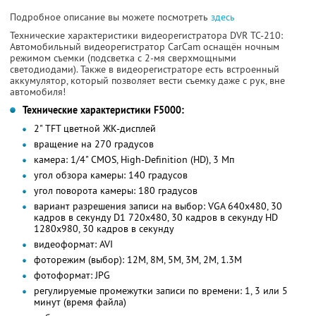
Подробное описание вы можете посмотреть
здесь
Технические характеристики видеорегистратора DVR ТС-210:
Автомобильный видеорегистратор CarCam оснащён ночным
режимом съемки (подсветка c 2-мя сверхмощными
светодиодами). Также в видеорегистраторе есть встроенный
аккумулятор, который позволяет вести съемку даже с рук, вне
автомобиля!
Технические характеристики F5000:
2" TFT цветной ЖК-дисплей
вращение на 270 градусов
камера: 1/4" CMOS, High-Definition (HD), 3 Мп
угол обзора камеры: 140 градусов
угол поворота камеры: 180 градусов
вариант разрешения записи на выбор: VGA 640x480, 30
кадров в секунду D1 720x480, 30 кадров в секунду HD
1280x980, 30 кадров в секунду
видеоформат: AVI
фоторежим (выбор): 12М, 8М, 5М, 3М, 2М, 1.3М
фотоформат: JPG
регулируемые промежутки записи по времени: 1, 3 или 5
минут (время файла)