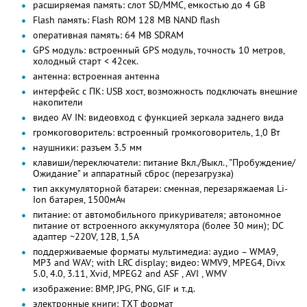
расширяемая память: слот SD/MMC, емкостью до 4 GB
Flash память: Flash ROM 128 MB NAND flash
оперативная память: 64 MB SDRAM
GPS модуль: встроенный GPS модуль, точность 10 метров,
холодный старт < 42сек.
антенна: встроенная антенна
интерфейс с ПК: USB хост, возможность подключать внешние
накопители
видео AV IN: видеовход с функцией зеркала заднего вида
громкоговоритель: встроенный громкоговоритель, 1,0 Вт
наушники: разъем 3.5 мм
клавиши/переключатели: питание Вкл./Выкл., "Пробуждение/
Ожидание" и аппаратный сброс (перезагрузка)
тип аккумуляторной батареи: сменная, перезаряжаемая Li-
Ion батарея, 1500мАч
питание: от автомобильного прикуривателя; автономное
питание от встроенного аккумулятора (более 30 мин); DC
адаптер ~220V, 12В, 1,5A
поддерживаемые форматы мультимедиа: аудио – WMA9,
MP3 and WAV; with LRC display; видео: WMV9, MPEG4, Divx
5.0, 4.0, 3.11, Xvid, MPEG2 and ASF , AVI , WMV
изображение: BMP, JPG, PNG, GIF и т.д.
электронные книги: TXT формат