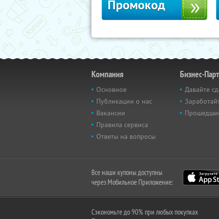
Промокод
Компания
Бизнес-Пар
Основное
Давайте сд
Публикации о нас
Заработайт
Вакансии
Прошедши
Правила сервиса
Ответы на вопросы
Все наши купоны доступны
через Мобильное Приложение:
Сэкономьте до 90% при любых покупках