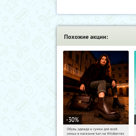
Похожие акции:
-30
%
Обувь, одежда и сумки для всей
22:28:54
Получили:
30
семьи в магазине kari на Wildberries