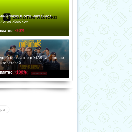
вый заказ в сети магазинов
олотое Яблоко»
сплатно
-20%
дней бесплатно в START для новых
льзователей
сплатно
-100%
ары