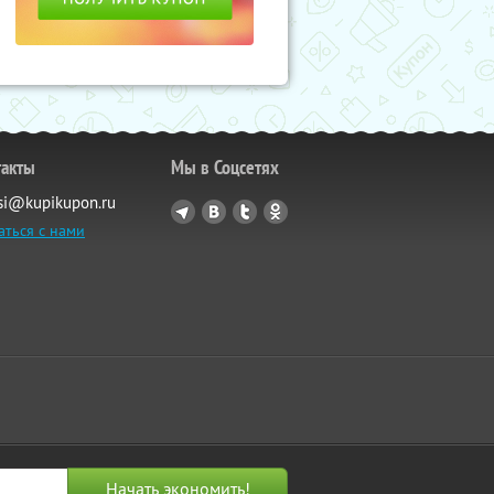
такты
Мы в Соцсетях
si@kupikupon.ru
аться с нами