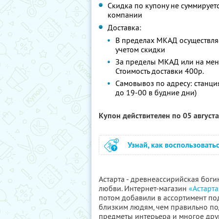
Скидка по купону не суммируе
компании
Доставка:
В пределах МКАД осуществляет
учетом скидки
За пределы МКАД или на мен
Стоимость доставки 400р.
Самовывоз по адресу: станция 
до 19-00 в будние дни)
Купон действителен по 05 август
Узнай, как воспользовать
Астарта - древнеассирийская боги
любви. Интернет-магазин
«Астарта
потом добавили в ассортимент под
близким людям, чем правильно по
предметы интерьера и многое дру