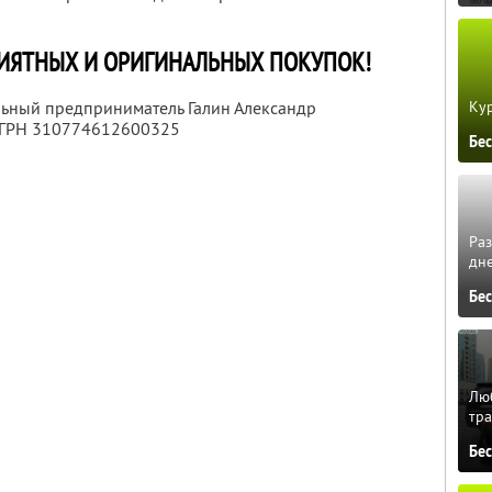
РИЯТНЫХ И ОРИГИНАЛЬНЫХ ПОКУПОК!
Кур
льный предприниматель Галин Александр
ОГРН 310774612600325
Бе
Ра
дне
Бе
Люб
тра
Бе