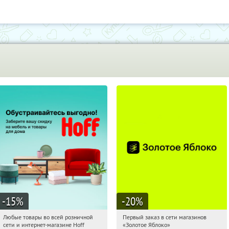
-15
%
-20
%
Любые товары во всей розничной
Первый заказ в сети магазинов
22:28:54
Получили:
83
22:28:54
Получи первым!
сети и интернет-магазине Hoff
«Золотое Яблоко»