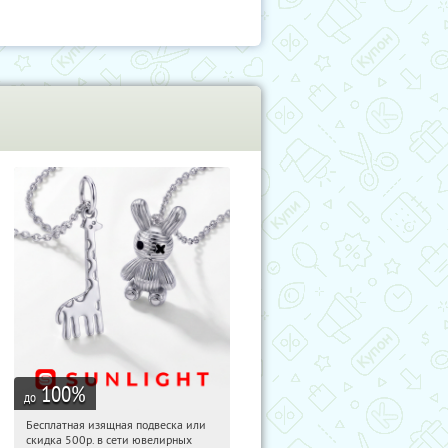
100
%
до
Бесплатная изящная подвеска или
22:28:54
Получили:
73
скидка 500р. в сети ювелирных