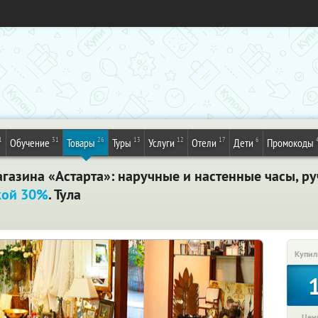
1
31
26
13
12
17
6
Обучение
Товары
Туры
Услуги
Отели
Дети
Промокоды
газина «Астарта»: наручные и настенные часы, ру
кой 30%
. Тула
Купил
Цена