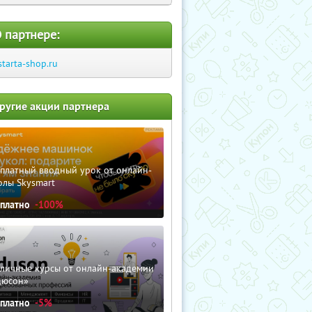
 партнере:
starta-shop.ru
ругие акции партнера
сплатный вводный урок от онлайн-
олы Skysmart
сплатно
-100%
зличные курсы от онлайн-академии
дюсон»
сплатно
-5%