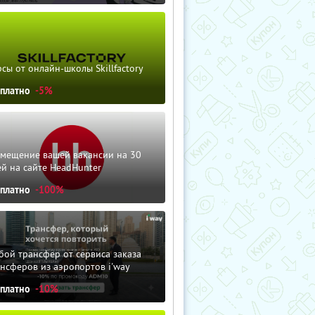
сы от онлайн-школы Skillfactory
сплатно
-5%
змещение вашей вакансии на 30
й на сайте HeadHunter
сплатно
-100%
ой трансфер от сервиса заказа
нсферов из аэропортов i'way
сплатно
-10%