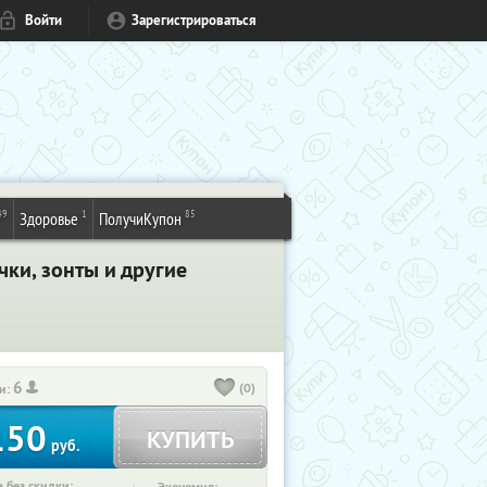
Войти
Зарегистрироваться
49
1
85
Здоровье
ПолучиКупон
чки, зонты и другие
6
(0)
и:
150
КУПИТЬ
руб.
 без скидки: