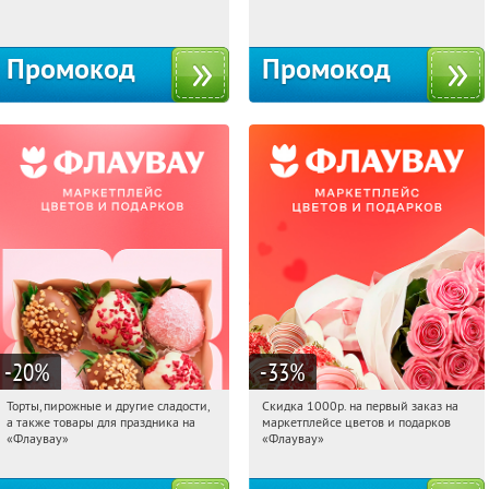
Москва, 1-й Волоколамский проезд,
Россия
10с1
Промокод
Промокод
-20
%
-33
%
Торты, пирожные и другие сладости,
Скидка 1000р. на первый заказ на
22:28:54
Получили:
6
22:28:54
Получили:
18
а также товары для праздника на
маркетплейсе цветов и подарков
Россия
Россия
«Флаувау»
«Флаувау»