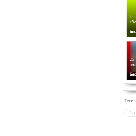
Пер
«З
Бе
25 
по
Бе
Теги:
Тов