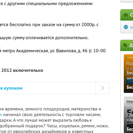
тся с другими специальными предложениями
О
ся бесплатно при заказе на сумму от 2000р. с
a
ьшую сумму оплачивается дополнительно.
Д
метро Академическая, ул. Вавилова, д. 46 (с 10-00
а 2012 включительно
Бе
шк
Бе
ся купоном
ня времени, земного плодородия, материнства и
»
начинал свою деятельность с торговли часами,
Ра
арки. А что лучше может выразить любовь к
«Э
добранный подарок? Часы, кошельки, ремни, ножи,
Бе
гое от европейских дизайнеров и известных