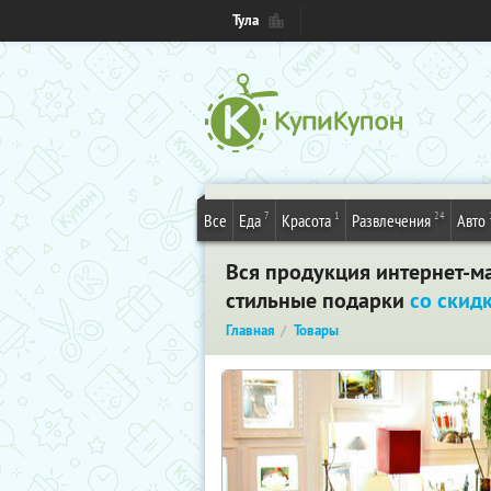
Тула
7
1
24
Все
Еда
Красота
Развлечения
Авто
Вся продукция интернет-ма
стильные подарки
со скид
Главная
Товары