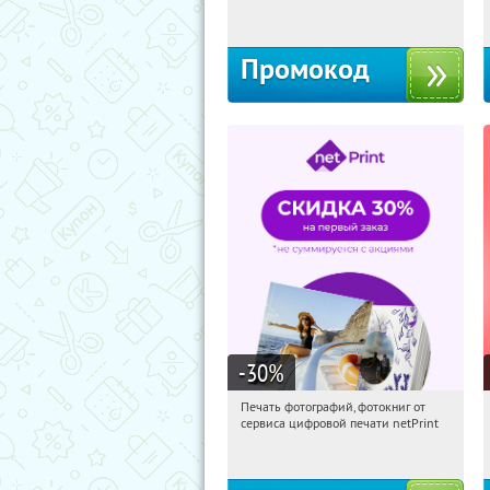
Россия
Промокод
-30
%
Печать фотографий, фотокниг от
22:28:54
Получили:
4
сервиса цифровой печати netPrint
Россия