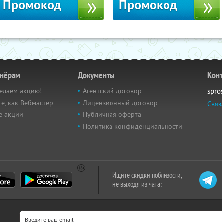
Промокод
Промокод
тнёрам
Документы
Кон
елаем акцию!
Агентский договор
spro
е, как Вебмастер
Лицензионный договор
Связ
е акции
Публичная оферта
Политика конфиденциальности
Ищите скидки поблизости,
не выходя из чата: