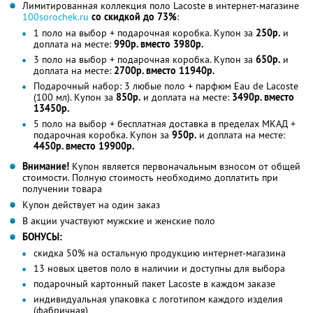
Лимитированная коллекция поло Lacoste в интернет-магазине
100sorochek.ru
со скидкой до 73%
:
1 поло на выбор + подарочная коробка. Купон за
250р.
и
доплата на месте:
990р. вместо 3980р.
3 поло на выбор + подарочная коробка. Купон за
650р.
и
доплата на месте:
2700р. вместо 11940р.
Подарочный набор: 3 любые поло + парфюм Eau de Lacoste
(100 мл). Купон за
850р.
и доплата на месте:
3490р. вместо
13450р.
5 поло на выбор + бесплатная доставка в пределах МКАД +
подарочная коробка. Купон за
950р.
и доплата на месте:
4450р. вместо 19900р.
Внимание!
Купон является первоначальным взносом от общей
стоимости. Полную стоимость необходимо доплатить при
получении товара
Купон действует на один заказ
В акции участвуют мужские и женские поло
БОНУСЫ:
скидка 50% на остальную продукцию интернет-магазина
13 новых цветов поло в наличии и доступны для выбора
подарочный картонный пакет Lacoste в каждом заказе
индивидуальная упаковка с логотипом каждого изделия
(фабричная)