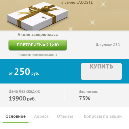
Акция завершилась
231
ПОВТОРИТЬ АКЦИЮ
Купили:
Человек проголосовало: 1
КУПИТЬ
250
от
руб.
Цена без скидки:
Экономия:
19900
73%
руб.
Основное
Адреса
Отзывы
Вопросы по акции