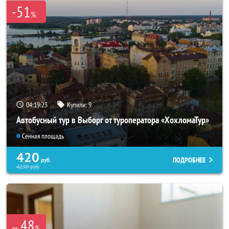
-51
%
04:19:23
Купили:
9
Автобусный тур в Выборг от туроператора «ХохломаТур»
Сенная площадь
420
ПОДРОБНЕЕ
руб.
4230
руб.
48
%
до