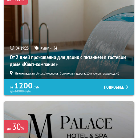
04:19:23
Купили:
34
От 2 дней проживания для двоих с питанием в гостевом
доме «Кают-компания»
Ленинградская обл., г. Ломоносов, Сойкинская дорога, 15-й жилой городок, д. 43
1200
ПОДРОБНЕЕ
от
руб.
до
14900
руб.
30
%
до