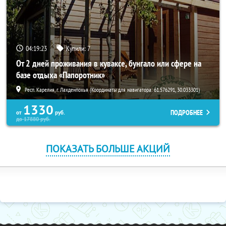
04:19:23
Купили:
7
От 2 дней проживания в куваксе, бунгало или сфере на
базе отдыха «Папоротник»
Респ. Карелия, г. Лахденпохья (Координаты для навигатора: 61.576291, 30.033301)
1330
ПОДРОБНЕЕ
от
руб.
до
17880
руб.
ПОКАЗАТЬ БОЛЬШЕ АКЦИЙ