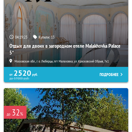
04:19:23
Купили:
13
Отдых для двоих в загородном отеле Malakhovka Palace
5*
Московская обл., г. о. Люберцы, пгт Малаховка, ул. Красковский Обрыв, 7к1
2520
ПОДРОБНЕЕ
от
руб.
до
57000
руб.
32
%
до