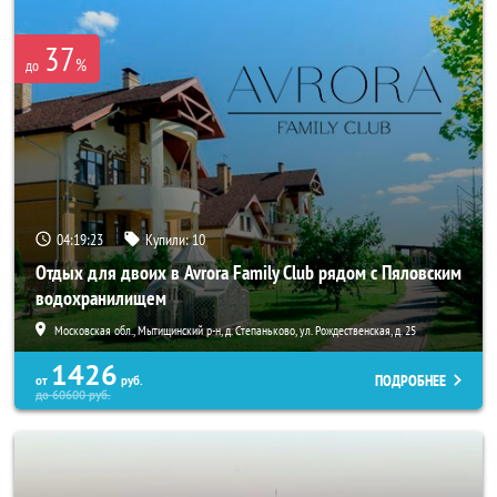
37
%
до
04:19:23
Купили:
10
Отдых для двоих в Avrora Family Club рядом с Пяловским
водохранилищем
Московская обл., Мытищинский р-н, д. Степаньково, ул. Рождественская, д. 25
1426
ПОДРОБНЕЕ
от
руб.
до
60600
руб.