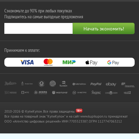
Сэкономьте до 90% при любых покупках
Подпишитесь на самые выгодные предложения
Принимаем к оплате:
2010-2026 © КупиКупон. Все права защищены.
Все права на товарный знак "КупиКупон" и на сайт www.kupikupon.ru принадлежат
OOO «Агентство цифровых решений» ИНН 7705523387, ОГРН 1127747063212