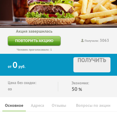
Акция завершилась
3063
ПОВТОРИТЬ АКЦИЮ
Получили:
Человек проголосовало: 1
ПОЛУЧИТЬ
0
от
руб.
Цена без скидки:
Экономия:
∞
50
%
Основное
Адреса
Отзывы
Вопросы по акции