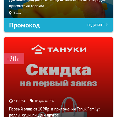
присутствия сервиса
Россия
Промокод
ПОДРОБНЕЕ
-20
%
11:20:53
Получили:
256
Первый заказ от 1090р. в приложении TanukiFamily:
роллы, суши, пицца и другое