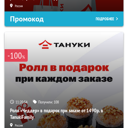
Россия
Промокод
ПОДРОБНЕЕ
-100
%
11:20:53
Получили:
108
Ролл «Чеддер» в подарок при заказе от 1490р. в
TanukiFamily
Россия