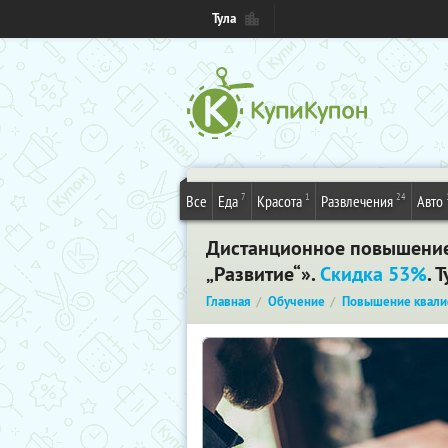
Тула
7
1
24
Все
Еда
Красота
Развлечения
Авто
Дистанционное повышение
„Развитие“».
Скидка 53%
. 
Главная
Обучение
Повышение квали