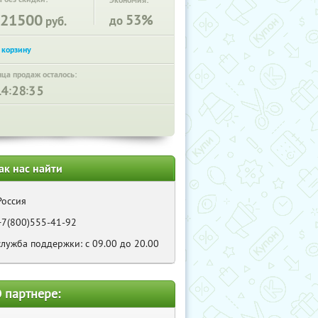
Экономия:
21500
53%
до
руб.
нца продаж осталось:
:
:
ак нас найти
Россия
+7(800)555-41-92
служба поддержки: с 09.00 до 20.00
 партнере: