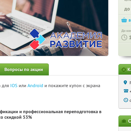
до
До ко
Вопросы по акции
К
а для
IOS
или
Android
и покажите купон с экрана
фикации и профессиональная переподготовка в
о скидкой 53%
О