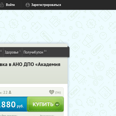
Войти
Зарегистрироваться
48
1
84
Здоровье
ПолучиКупон
вка в АНО ДПО «Академия
22
(56)
и:
1880
руб.
 без скидки: