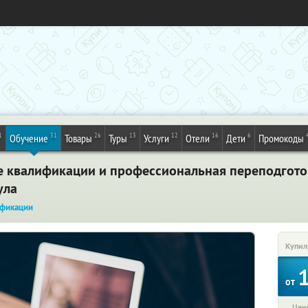
1
31
26
13
12
16
6
Обучение
Товары
Туры
Услуги
Отели
Дети
Промокоды
 квалификации и профессиональная переподгото
Тула
фикации
Купил
от
Цена