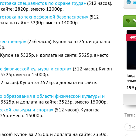
a
отовка специалистов по охране труда»
(512 часов).
 сайте: 2820р. вместо 12000р.
готовка по техносферной безопасности»
(512
Р
лата на сайте: 3290р. вместо 14000р.
-90
нес-тренер)»
(256 часов). Купон за 3525р. и доплата
0р.
 Купон за 3525р. и доплата на сайте: 3525р. вместо
е физической культуры и спорта»
(512 часов). Купон
: 3525р. вместо 15000р.
Гайд
пом
2 часов). Купон за 3525р. и доплата на сайте:
199
о образования в области физической культуры и
 3525р. и доплата на сайте: 3525р. вместо 15000р.
ской культуры и спорта»
(512 часов). Купон за
Теги:
525р. вместо 15000р.
Эко
часов). Купон за 2350р. и доплата на сайте: 2350р.