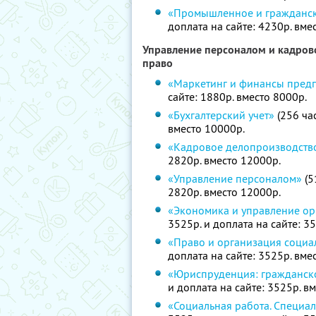
«Промышленное и гражданск
доплата на сайте: 4230р. вме
Управление персоналом и кадрово
право
«Маркетинг и финансы пред
сайте: 1880р. вместо 8000р.
«Бухгалтерский учет»
(256 час
вместо 10000р.
«Кадровое делопроизводств
2820р. вместо 12000р.
«Управление персоналом»
(5
2820р. вместо 12000р.
«Экономика и управление ор
3525р. и доплата на сайте: 3
«Право и организация социа
доплата на сайте: 3525р. вме
«Юриспруденция: гражданск
и доплата на сайте: 3525р. в
«Социальная работа. Специал