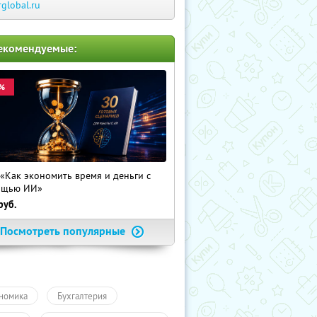
rglobal.ru
екомендуемые:
%
 «Как экономить время и деньги с
ощью ИИ»
руб.
Посмотреть популярные
номика
Бухгалтерия