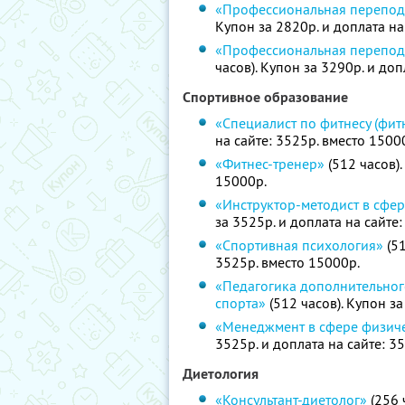
«Профессиональная переподг
Купон за 2820р. и доплата на
«Профессиональная перепод
часов). Купон за 3290р. и доп
Спортивное образование
«Специалист по фитнесу (фит
на сайте: 3525р. вместо 1500
«Фитнес-тренер»
(512 часов).
15000р.
«Инструктор-методист в сфер
за 3525р. и доплата на сайте
«Спортивная психология»
(51
3525р. вместо 15000р.
«Педагогика дополнительног
спорта»
(512 часов). Купон за
«Менеджмент в сфере физиче
3525р. и доплата на сайте: 3
Диетология
«Консультант-диетолог»
(256 