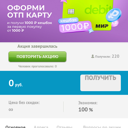
Акция завершилась
220
ПОВТОРИТЬ АКЦИЮ
Получили:
Человек проголосовало: 0
ПОЛУЧИТЬ
0
руб.
Цена без скидки:
Экономия:
∞
100
%
Основное
Адреса
Отзывы
Вопросы по акции