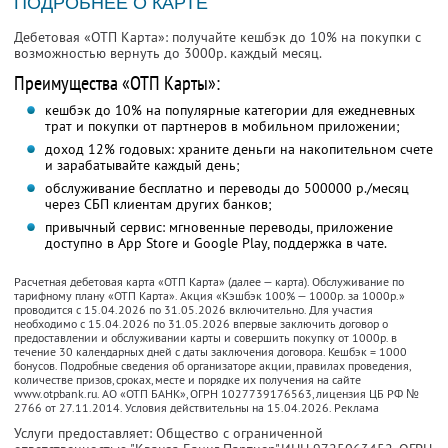
ПОДРОБНЕЕ О КАРТЕ
Дебетовая «ОТП Карта»: получайте кешбэк до 10% на покупки с
возможностью вернуть до 3000р. каждый месяц.
Преимущества «ОТП Карты»:
кешбэк до 10% на популярные категории для ежедневных
трат и покупки от партнеров в мобильном приложении;
доход 12% годовых: храните деньги на накопительном счете
и зарабатывайте каждый день;
обслуживание бесплатно и переводы до 500000 р./месяц
через СБП клиентам других банков;
привычный сервис: мгновенные переводы, приложение
доступно в App Store и Google Play, поддержка в чате.
Расчетная дебетовая карта «ОТП Карта» (далее — карта). Обслуживание по
тарифному плану «ОТП Карта». Акция «Кэшбэк 100% — 1000р. за 1000р.»
проводится с 15.04.2026 по 31.05.2026 включительно. Для участия
необходимо с 15.04.2026 по 31.05.2026 впервые заключить договор о
предоставлении и обслуживании карты и совершить покупку от 1000р. в
течение 30 календарных дней с даты заключения договора. Кешбэк = 1000
бонусов. Подробные сведения об организаторе акции, правилах проведения,
количестве призов, сроках, месте и порядке их получения на сайте
www.otpbank.ru. АО «ОТП БАНК», ОГРН 1027739176563, лицензия ЦБ РФ №
2766 от 27.11.2014. Условия действительны на 15.04.2026. Реклама
Услуги предоставляет: Общество с ограниченной