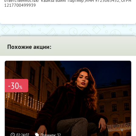
ответственностью "Кванза Баинг Партнер",
ИНН 9725063452
, ОГРН
1217700499939
Похожие акции:
-30
%
02:24:06
Получили:
32